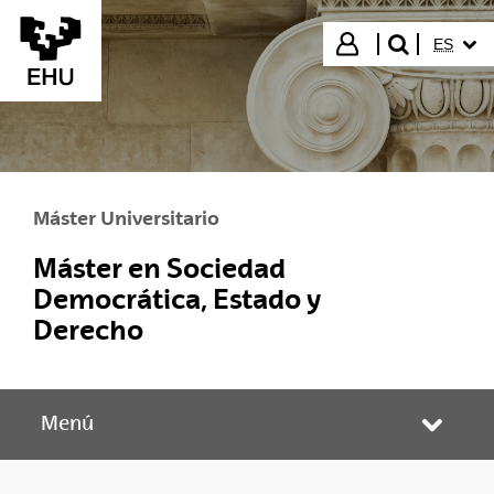
Saltar al contenido principal
IDIOMA
Iniciar sesión
ES
buscar"
Máster Universitario
Máster en Sociedad
Democrática, Estado y
Derecho
Menú
Abrir/