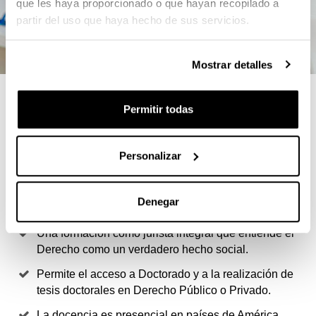
que les haya proporcionado o que hayan recopilado a
partir del uso que haya hecho de sus servicios.
Mostrar detalles
4 RAZONES PARA ELEGIR ESTE
Permitir todas
MÁSTER
Personalizar
Responder a las exigencias de formación del o la
jurista actual que pueda colaborar en las reformas
institucionales y sociales en marcha en
Denegar
Latinoamérica.
Una formación como jurista integral que entiende el
Derecho como un verdadero hecho social.
Permite el acceso a Doctorado y a la realización de
tesis doctorales en Derecho Público o Privado.
La docencia es presencial en países de América