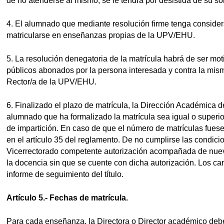
de no atenderse al mismo, se le tendrá por desistida de su sol
4. El alumnado que mediante resolución firme tenga consid
matricularse en enseñanzas propias de la UPV/EHU.
5. La resolución denegatoria de la matrícula habrá de ser mot
públicos abonados por la persona interesada y contra la mism
Rector/a de la UPV/EHU.
6. Finalizado el plazo de matrícula, la Dirección Académica de
alumnado que ha formalizado la matrícula sea igual o superi
de impartición. En caso de que el número de matrículas fuese
en el artículo 35 del reglamento. De no cumplirse las condici
Vicerrectorado competente autorización acompañada de nuev
la docencia sin que se cuente con dicha autorización. Los ca
informe de seguimiento del título.
Artículo 5.- Fechas de matrícula.
Para cada enseñanza, la Directora o Director académico deber