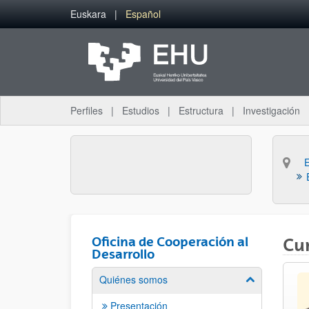
Saltar al contenido principal
Euskara
Español
Perfiles
Estudios
Estructura
Investigación
Oficina de Cooperación al
Cu
Desarrollo
Quiénes somos
Mostrar/ocult
Presentación