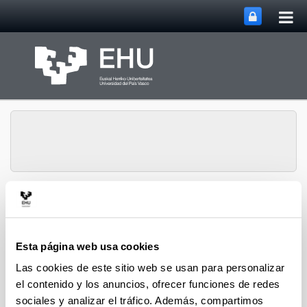
Abri
Saltar al contenido principal
me
prin
Grupo de
Organometálicos en
Abrir/cerrar m
Menú
Síntesis
Esta página web usa cookies
Las cookies de este sitio web se usan para personalizar
el contenido y los anuncios, ofrecer funciones de redes
Tesis doctorales
sociales y analizar el tráfico. Además, compartimos