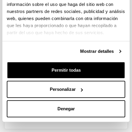
información sobre el uso que haga del sitio web con
nuestros partners de redes sociales, publicidad y análisis
web, quienes pueden combinarla con otra información
Heuristic Optimization of
que les haya proporcionado o que hayan recopilado a
Molecules, Ensembles and
partir del uso que haya hecho de sus servicios.
Reactions by Perturbation Theory
and Machine Learning
Mostrar detalles
Doctorando/a:
Shan He
Año:
Permitir todas
2025
Universidad:
Universidad del País Vasco/Euskal Herriko
Personalizar
Unibertsitatea (EHU)
Personas encargadas de la dirección:
Denegar
Humberto González Díaz, Sonia Arrasate Gil