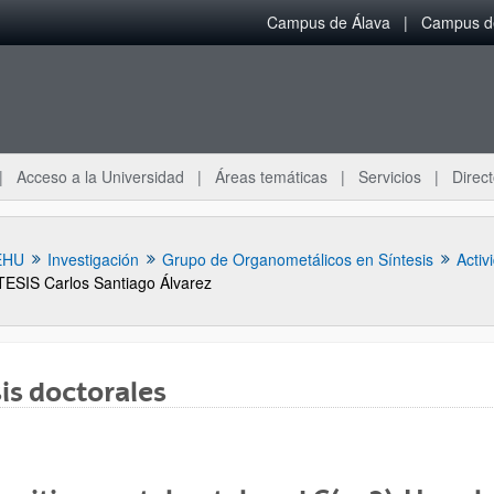
Campus de Álava
Campus de
Acceso a la Universidad
Áreas temáticas
Servicios
Direct
EHU
Investigación
Grupo de Organometálicos en Síntesis
Activ
TESIS Carlos Santiago Álvarez
is doctorales
ar subpáginas