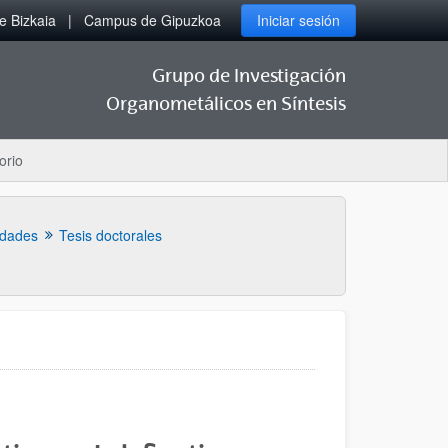
 Bizkaia
Campus de Gipuzkoa
Iniciar sesión
Grupo de Investigación
Organometálicos en Síntesis
orio
idades
Tesis doctorales