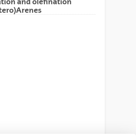
tion and olefination
etero)Arenes