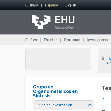
Saltar al contenido principal
Euskara
Español
English
Perfiles
Estudios
Estructura
Investigación
Grupo de
Tes
Organometálicos en
Síntesis
Grupo de Investigación
Mostrar/ocult