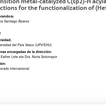
nsition metal-catalyzed C(sp2)-H acyla
ctions for the functionalization of (H
rando/a:
os Santiago Álvarez
ar subpáginas
2
rsidad:
ersidad del País Vasco (UPV/EHU)
ar subpáginas
nas encargadas de la dirección:
 Esther Lete eta Dra. Nuria Sotomayor
ión:
orado internacional
ar subpáginas