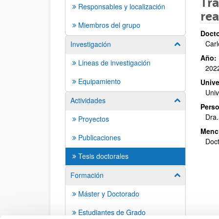
Tra
Responsables y localización
rea
Miembros del grupo
Docto
Carl
Investigación
Mostrar/ocult
Año:
Lineas de investigación
202
Equipamiento
Unive
Univ
Actividades
Mostrar/ocult
Perso
Dra.
Proyectos
Menc
Publicaciones
Doct
Tesis doctorales
Formación
Mostrar/ocult
Máster y Doctorado
Estudiantes de Grado