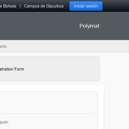
 Bizkaia
Campus de Gipuzkoa
Iniciar sesión
Polymat
orio
tration Form
Spain