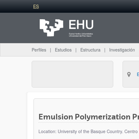
Idioma
Saltar al contenido principal
ES
seleccionado
Perfiles
Estudios
Estructura
Investigación
Emulsion Polymerization P
Location: University of the Basque Country. Centr