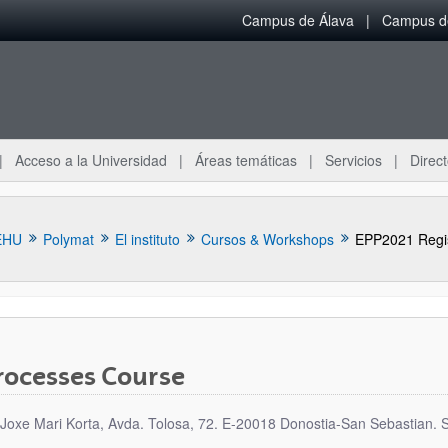
Campus de Álava
Campus de
Acceso a la Universidad
Áreas temáticas
Servicios
Direct
EHU
Polymat
El instituto
Cursos & Workshops
EPP2021 Regis
rocesses Course
o Joxe Mari Korta, Avda. Tolosa, 72. E-20018 Donostia-San Sebastian. 