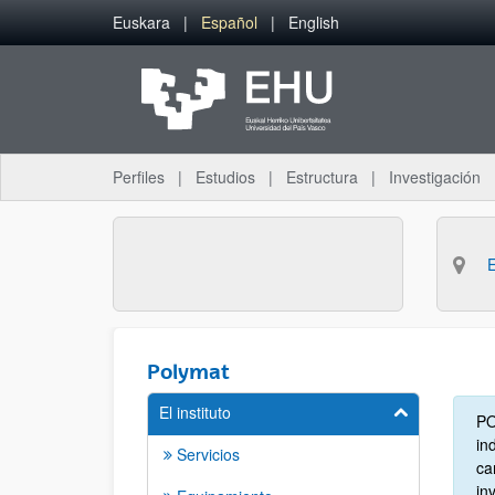
Saltar al contenido principal
Euskara
Español
English
Perfiles
Estudios
Estructura
Investigación
Polymat
El instituto
Mostrar/ocult
PO
in
Servicios
ca
in