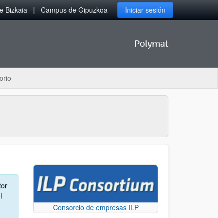
 Bizkaia
Campus de Gipuzkoa
Iniciar sesión
Polymat
orio
tor
l
Consorcio de empresas ILP