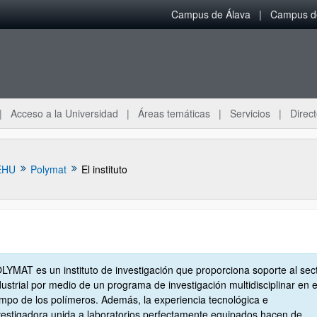
Campus de Álava
Campus de
Acceso a la Universidad
Áreas temáticas
Servicios
Direct
EHU
Polymat
El instituto
ar subpáginas
LYMAT es un instituto de investigación que proporciona soporte al sec
dustrial por medio de un programa de investigación multidisciplinar en e
mpo de los polímeros. Además, la experiencia tecnológica e
vestigadora unida a laboratorios perfectamente equipados hacen de