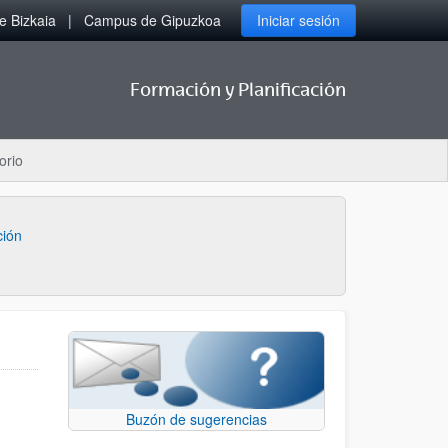
 Bizkaia
Campus de Gipuzkoa
Iniciar sesión
Formación y Planificación
orio
ción
Buzón de sugerencias