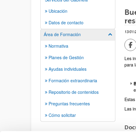
Bue
Ubicación
res
Datos de contacto
13/01/
Área de Formación
Mostrar/ocult
Co
Normativa
Planes de Gestión
Les i
para l
Ayudas individuales
Formación extraordinaria
B
e
Repositorio de contenidos
Estas
Preguntas frecuentes
Las in
Cómo solicitar
Doc