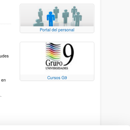
Portal del personal
ana)
eva ventana)
 - (Abre una nueva ventana)
e una nueva ventana)
tudes
Cursos G9
, en
.