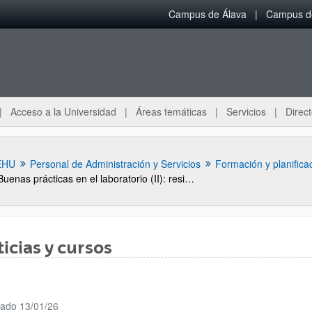
Campus de Álava
Campus de
Acceso a la Universidad
Áreas temáticas
Servicios
Direct
EHU
Personal de Administración y Servicios
Formación y planifica
Buenas prácticas en el laboratorio (II): residuos peligrosos
icias y cursos
ar subpáginas
cado 13/01/26