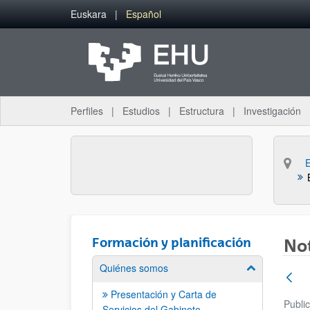
Saltar al contenido principal
Euskara
Español
Perfiles
Estudios
Estructura
Investigación
Formación y planificación
Not
Quiénes somos
Mostrar/ocult
Presentación y Carta de
Publi
Servicios del Gabinete