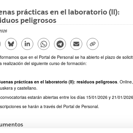
nas prácticas en el laboratorio (II):
iduos peligrosos
2026
ar subpáginas
mpartir en Facebook - (Abre una nueva ventana)
Compartir en Bluesky - (Abre una nueva ventana)
Compartir en Linkedin - (Abre una nueva ventana)
Compartir en Whatsapp - (Abre una nueva vent
Compartir en Telegram - (Abre una nu
Enviar por correo electrónico
Copiar enlace - (Abr
nformamos que en el Portal de Personal se ha abierto el plazo de solici
a realización del siguiente curso de formación:
uenas prácticas en el laboratorio (II): residuos peligrosos
. Online
uskera y castellano.
 convocatorias estarán abiertas entre los días 15/01/2026 y 21/01/2026
scripciones se harán a través del Portal de Personal.
umentos
(Abre una nueva ventana)