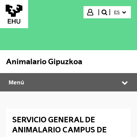
Saltar al contenido principal
IDIOMA S
Iniciar sesión
ES
buscar"
Animalario Gipuzkoa
Menú
Animalario Gipuzkoa
Abr
SERVICIO GENERAL DE
ANIMALARIO CAMPUS DE