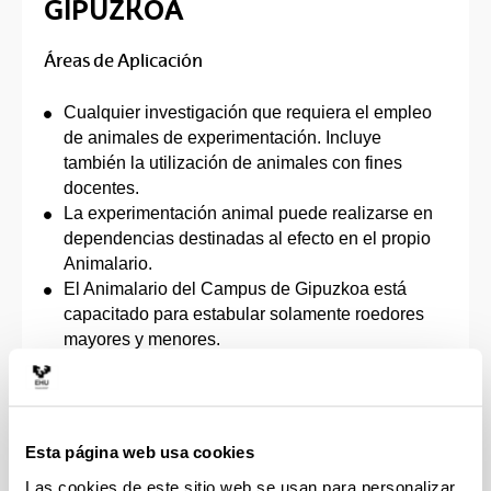
GIPUZKOA
Áreas de Aplicación
Cualquier investigación que requiera el empleo
de animales de experimentación. Incluye
también la utilización de animales con fines
docentes.
La experimentación animal puede realizarse en
dependencias destinadas al efecto en el propio
Animalario.
El Animalario del Campus de Gipuzkoa está
capacitado para estabular solamente roedores
mayores y menores.
Este Animalario está habilitado oficialmente
como establecimiento Usuario, ajustándose por
tanto a las actividades que regulan este tipo de
Animalarios.
Esta página web usa cookies
El Animalario da servicio a todos los
Las cookies de este sitio web se usan para personalizar
investigadores de la UPV/EHU que precisan