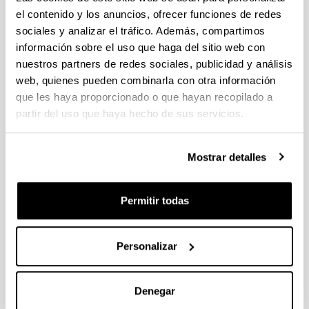
el contenido y los anuncios, ofrecer funciones de redes
utilizar animales de laboratorio para sus trabajos
sociales y analizar el tráfico. Además, compartimos
experimentales y/o docentes, así como a otros
información sobre el uso que haga del sitio web con
investigadores de Centros Públicos o Privados,
Empresas e Instituciones que lo requieran.
nuestros partners de redes sociales, publicidad y análisis
El Animalario del Campus de Gipuzkoa prestará
web, quienes pueden combinarla con otra información
sus servicios antes detallados para apoyar la
que les haya proporcionado o que hayan recopilado a
Investigación básica y aplicada, y otros fines
partir del uso que haya hecho de sus servicios.
científicos en los diferentes campos de la
Psicología.
Mostrar detalles
El Animalario del Campus de Gipuzkoa
colaborará con los Fines Docentes de la
Universidad.
Permitir todas
Personalizar
Denegar