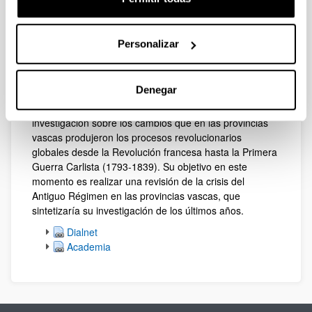
Historia Moderna en la UPV/EHU.
En una primera fase sus investigaciones se centraron
Personalizar
en el proceso de romanización del episcopado español,
esto es, en el tránsito de una jerarquía eclesiástica
controlada básicamente por el poder político de la
Denegar
Corona a otra fundamentalmente fidelizada por la Santa
Sede. En la actualidad desarrolla otra línea
investigación sobre los cambios que en las provincias
vascas produjeron los procesos revolucionarios
globales desde la Revolución francesa hasta la Primera
Guerra Carlista (1793-1839). Su objetivo en este
momento es realizar una revisión de la crisis del
Antiguo Régimen en las provincias vascas, que
sintetizaría su investigación de los últimos años.
Dialnet
Academia