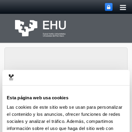
Abri
Saltar al contenido principal
me
prin
Departamento de
Sociología y Trabajo
Esta página web usa cookies
Abrir/cerrar m
Menú
Social
Las cookies de este sitio web se usan para personalizar
el contenido y los anuncios, ofrecer funciones de redes
sociales y analizar el tráfico. Además, compartimos
Equipo Directivo
información sobre el uso que haga del sitio web con