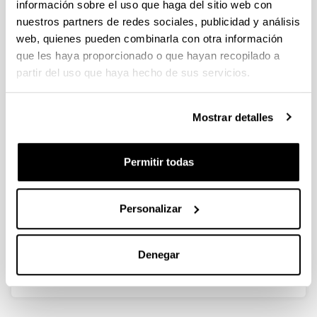
información sobre el uso que haga del sitio web con
nuestros partners de redes sociales, publicidad y análisis
Co-exchanged SSZ-13 zeolite
web, quienes pueden combinarla con otra información
membrane for boosting CO2/N2
que les haya proporcionado o que hayan recopilado a
separation
partir del uso que haya hecho de sus servicios.
Autoría:
Dongxu Gai, Yixing Guan, Dan Ma, Yongyan Deng,
Mostrar detalles
Junchao Dong, Ziyang Wang, Jialu Li, I. Agirrezabal-
Telleria, Xiaoqin Zou
Año:
Permitir todas
2025
Revista:
Personalizar
Journal of Membrane Science
Volumen:
722
Denegar