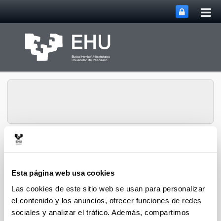
Abri
Saltar al contenido principal
me
prin
Grupo de Investigación
Abrir/cerrar m
Menú
SUPREN
Esta página web usa cookies
Las cookies de este sitio web se usan para personalizar
Iker Aguirrezabal - Artículos
el contenido y los anuncios, ofrecer funciones de redes
sociales y analizar el tráfico. Además, compartimos