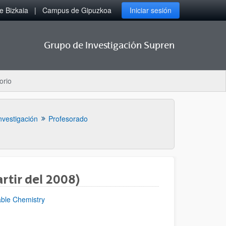
 Bizkaia
Campus de Gipuzkoa
Iniciar sesión
Grupo de Investigación Supren
orio
nvestigación
Profesorado
rtir del 2008)
able Chemistry