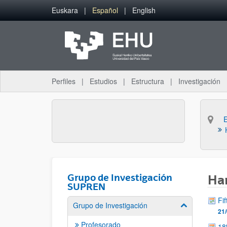
Saltar al contenido principal
Euskara
Español
English
Perfiles
Estudios
Estructura
Investigación
Grupo de Investigación
Har
SUPREN
Fi
Grupo de Investigación
Mostrar/ocult
21/
Profesorado
18