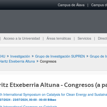
Campus de Álava
Campus de
Acceso a la Universidad
Áreas temáticas
Servicios
Direct
EHU
Investigación
Grupo de Investigación SUPREN
Grupo de I
Haritz Etxeberria Altuna
Congresos
itz Etxeberria Altuna - Congresos (a pa
fth International Symposium on Catalysis for Clean Energy and Sustain
ar subpáginas
07/2024 - 23/07/2024, 00:00 - 00:00
Bilbao
th International Congress on Catalysis