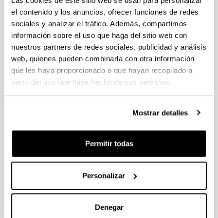
Las cookies de este sitio web se usan para personalizar
el contenido y los anuncios, ofrecer funciones de redes
sociales y analizar el tráfico. Además, compartimos
CONGRESO
información sobre el uso que haga del sitio web con
nuestros partners de redes sociales, publicidad y análisis
9TH International Symposium on
web, quienes pueden combinarla con otra información
Feedstock Recycling of Polymeric
que les haya proporcionado o que hayan recopilado a
Materials (9TH ISFR 2017)
partir del uso que haya hecho de sus servicios.
Cuándo y dónde
Desde:
07/2017
Hasta:
07/2017
Mostrar detalles
República Checa
Publicación asociada al congreso con ISBN: 978-80-
Descripción
248-4057-4
Permitir todas
Información de la comunicación
Título:
Upgrading of pyrolysis vapours fom the
Personalizar
recycling of carbon fibre composites waste
coming from the aerospace industry
Autoría:
N. Gastelu, A. López-
Denegar
Urionabarrenechea, E. Acha, C. Martínez, I. de