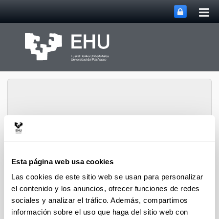
Abri
Saltar al contenido principal
me
prin
Grupo de Investigación
Abrir/cerrar m
Menú
SUPREN
Esta página web usa cookies
Las cookies de este sitio web se usan para personalizar
el contenido y los anuncios, ofrecer funciones de redes
Pedro L. Arias - Capítulos de
sociales y analizar el tráfico. Además, compartimos
Libro (a partir del 2004)
información sobre el uso que haga del sitio web con