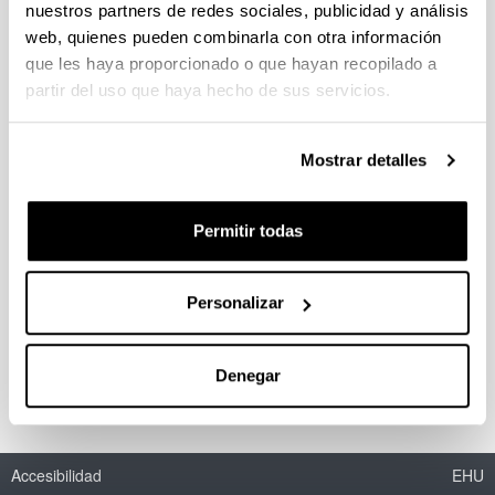
nuestros partners de redes sociales, publicidad y análisis
web, quienes pueden combinarla con otra información
que les haya proporcionado o que hayan recopilado a
Acetals as possible diesel additives
partir del uso que haya hecho de sus servicios.
Autoría:
I. Agirre, V.L. Barrio, M.B. Güemez, J.F. Cambra, P.L.
Mostrar detalles
Arias
Año:
2011
Permitir todas
Libro:
Economic effects of biofuel production
Personalizar
ISBN
/
ISSN
:
978-953-307-178-7
Denegar
Accesibilidad
EHU