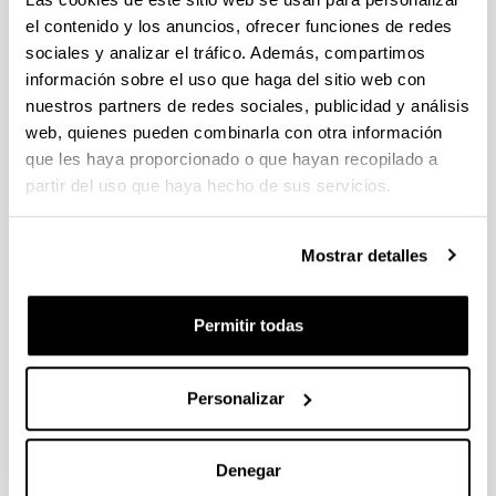
el contenido y los anuncios, ofrecer funciones de redes
sociales y analizar el tráfico. Además, compartimos
información sobre el uso que haga del sitio web con
Furfuryl Alcohol and Derivatives
nuestros partners de redes sociales, publicidad y análisis
Autoría:
web, quienes pueden combinarla con otra información
P. Maireles-Torres, P.L. Arias
que les haya proporcionado o que hayan recopilado a
Año:
partir del uso que haya hecho de sus servicios.
2018
Libro:
Mostrar detalles
World Scientific
Ciudad de edición y/o Editorial:
Singapore
Permitir todas
Volumen:
Furfural: An Entry Point of Lignocellulose in
Biorefineries to Produce Renewable Chemicals,
Personalizar
Polymers, and Biofuels
Página de inicio - Página de fin:
Denegar
55 - 78