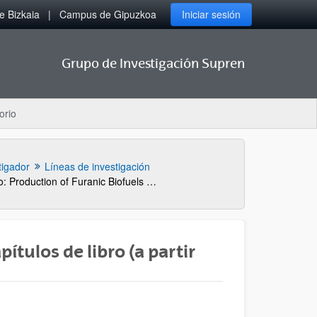
 Bizkaia
Campus de Gipuzkoa
Iniciar sesión
Grupo de Investigación Supren
orio
tigador
Líneas de investigación
Cap. Libro: Production of Furanic Biofuels with Zeolite and Metal Oxide Bifunctional Catalysts for Energy-and Product-Driven Biorefineries
ítulos de libro (a partir