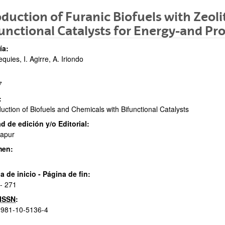
duction of Furanic Biofuels with Zeol
unctional Catalysts for Energy-and Pr
ía:
equies, I. Agirre, A. Iriondo
7
ar subpáginas
:
uction of Biofuels and Chemicals with Bifunctional Catalysts
d de edición y/o Editorial:
gapur
men:
ar subpáginas
a de inicio - Página de fin:
- 271
ISSN
:
-981-10-5136-4