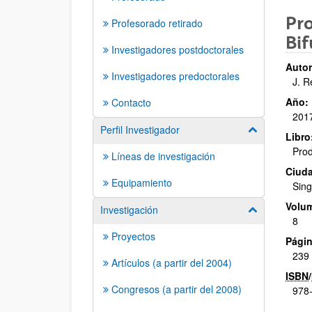
Pro
Profesorado retirado
Bif
Investigadores postdoctorales
Autor
Investigadores predoctorales
J. R
Año:
Contacto
201
Perfil Investigador
Mostrar/ocult
Libro
Prod
Líneas de investigación
Ciuda
Equipamiento
Sin
Volu
Investigación
Mostrar/ocult
8
Proyectos
Págin
239 
Artículos (a partir del 2004)
ISBN
/
Congresos (a partir del 2008)
978