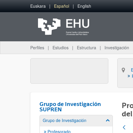
Saltar al contenido principal
Euskara
Español
English
Perfiles
Estudios
Estructura
Investigación
Grupo de Investigación
Pro
SUPREN
del
Grupo de Investigación
Mostrar/ocult
Profesorado