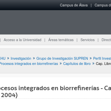
Campus de Álava
Campus de
Acceso a la Universidad
Áreas temáticas
Servicios
Direct
EHU
Investigación
Grupo de Investigación SUPREN
Perfil Inves
Procesos integrados en biorrefinerías
Capítulos de libro
cesos integrados en biorrefinerías - Cap
 2004)
ar subpáginas