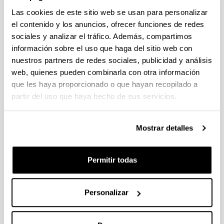
Las cookies de este sitio web se usan para personalizar
el contenido y los anuncios, ofrecer funciones de redes
sociales y analizar el tráfico. Además, compartimos
Production of Furanic Biofuels with
información sobre el uso que haga del sitio web con
Zeolite and Metal Oxide
nuestros partners de redes sociales, publicidad y análisis
Bifunctional Catalysts for Energy-
web, quienes pueden combinarla con otra información
and Product-Driven Biorefineries
que les haya proporcionado o que hayan recopilado a
Autoría:
partir del uso que haya hecho de sus servicios.
J. Requies, I. Agirre, A. Iriondo
Año:
Mostrar detalles
2017
Libro:
Production of Biofuels and Chemicals with Bifunctional
Permitir todas
Catalysts
Ciudad de edición y/o Editorial:
Singapur
Personalizar
Volumen:
8