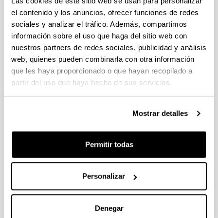
Las cookies de este sitio web se usan para personalizar
el contenido y los anuncios, ofrecer funciones de redes
sociales y analizar el tráfico. Además, compartimos
información sobre el uso que haga del sitio web con
Reactor de precipitación gas-
nuestros partners de redes sociales, publicidad y análisis
líquido-sólido
web, quienes pueden combinarla con otra información
Tipo:
que les haya proporcionado o que hayan recopilado a
Patente
partir del uso que haya hecho de sus servicios.
Personal investigador:
J. Núñez, P.L. Arias, B. Eguia, J.F. Cambra, M.B.
Güemez, V.L. Barrio
Mostrar detalles
Año:
2006
Permitir todas
Descripción:
<strong>Nº de solicitud:</strong> 200600150</br>
<strong>Entidad Titular:</strong> Universidad del País
Personalizar
Vasco/Euskal Herriko Unibertsitatea.</br>
<strong>Países a los que se han extendido:</strong>
Denegar
Europa.