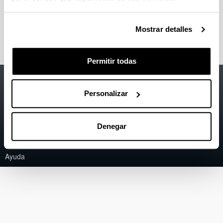
"Procedimiento para la obtención de hidrógeno
a partir de gas natural"
2006
Mostrar detalles
Permitir todas
Accesibilidad
EHU
Personalizar
Información legal
Contacto
Denegar
Mapa
Ayuda