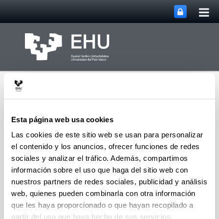
Abri
Saltar al contenido principal
me
prin
Esta página web usa cookies
Las cookies de este sitio web se usan para personalizar
el contenido y los anuncios, ofrecer funciones de redes
Grupo de Investigación
Abrir/cerrar m
Menú
SUPREN
sociales y analizar el tráfico. Además, compartimos
información sobre el uso que haga del sitio web con
nuestros partners de redes sociales, publicidad y análisis
web, quienes pueden combinarla con otra información
Tecnologías del hidrógeno -
que les haya proporcionado o que hayan recopilado a
Patentes - Patentes
partir del uso que haya hecho de sus servicios.