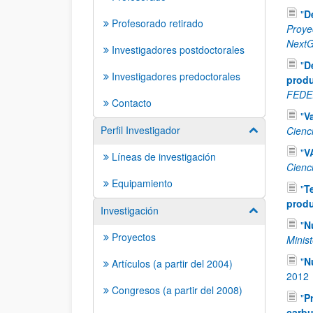
"
D
Profesorado retirado
Proye
NextG
Investigadores postdoctorales
"
D
Investigadores predoctorales
produ
FEDE
Contacto
"
V
Perfil Investigador
Cienc
Mostrar/ocult
"
V
Líneas de investigación
Cienc
Equipamiento
"
T
produ
Investigación
Mostrar/ocult
"
N
Proyectos
Minist
"
N
Artículos (a partir del 2004)
2012
Congresos (a partir del 2008)
"
P
carbu