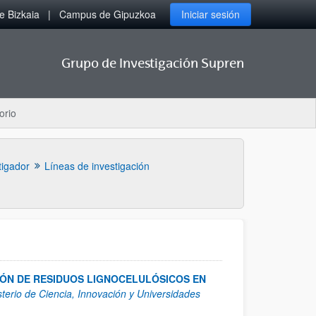
 Bizkaia
Campus de Gipuzkoa
Iniciar sesión
Grupo de Investigación Supren
orio
tigador
Líneas de investigación
ÓN DE RESIDUOS LIGNOCELULÓSICOS EN
sterio de Ciencia, Innovación y Universidades