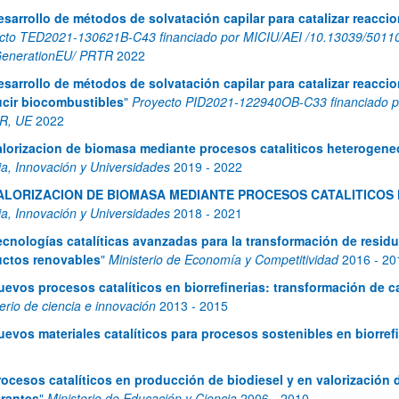
esarrollo de métodos de solvatación capilar para catalizar reacc
cto TED2021-130621B-C43 financiado por MICIU/AEI /10.13039/50110
enerationEU/ PRTR
2022
esarrollo de métodos de solvatación capilar para catalizar reacci
cir biocombustibles
"
Proyecto PID2021-122940OB-C33 financiado p
R, UE
2022
alorizacion de biomasa mediante procesos cataliticos heterogen
ia, Innovación y Universidades
2019
-
2022
ar subpáginas
ALORIZACION DE BIOMASA MEDIANTE PROCESOS CATALITICO
ia, Innovación y Universidades
2018
-
2021
ecnologías catalíticas avanzadas para la transformación de resi
ctos renovables
"
Ministerio de Economía y Competitividad
2016
-
20
ar subpáginas
uevos procesos catalíticos en biorrefinerias: transformación de 
erio de ciencia e innovación
2013
-
2015
uevos materiales catalíticos para procesos sostenibles en biorrefi
rocesos catalíticos en producción de biodiesel y en valorización 
rantes
"
Ministerio de Educación y Ciencia
2006
-
2010