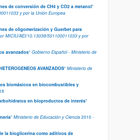
iones de conversión de CH4 y CO2 a metanol
"
0011033 y por la Unión Europea
ones de oligomerización y Guerbet para
or MICIU/AEI/10.13039/501100011033 y por
eos avanzados
"
Gobierno Español - Ministerio de
S HETEROGENEOS AVANZADOS
"
Ministerio de
duos biomásicos en biocombustibles y
18
carbohidratos en bioproductos de interés
"
nería
"
Ministerio de Educación y Ciencia
2010
-
de la bioglicerina como aditivos de