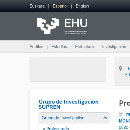
Saltar al contenido principal
Euskara
Español
English
Perfiles
Estudios
Estructura
Investigación
Grupo de Investigación
Pro
SUPREN
"
P
Grupo de Investigación
Mostrar/ocult
MONÓ
2022
Profesorado