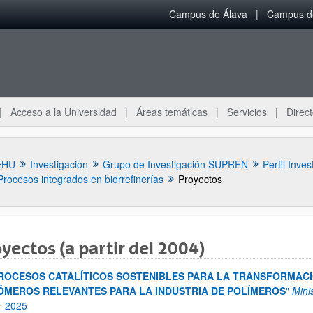
Campus de Álava
Campus de
Acceso a la Universidad
Áreas temáticas
Servicios
Direct
EHU
Investigación
Grupo de Investigación SUPREN
Perfil Inves
Procesos integrados en biorrefinerías
Proyectos
yectos (a partir del 2004)
ROCESOS CATALÍTICOS SOSTENIBLES PARA LA TRANSFORMACI
ar subpáginas
MEROS RELEVANTES PARA LA INDUSTRIA DE POLÍMEROS
"
Mini
-
2025