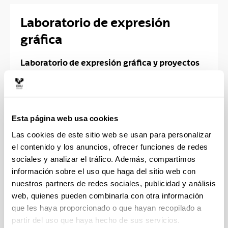
Laboratorio de expresión
gráfica
Laboratorio de expresión gráfica y proyectos
de ingeniería
PRACTICAS
Se realizan en el laboratorio prácticas de varias
Esta página web usa cookies
asignaturas de expresión gráfica de ingeniería de
Las cookies de este sitio web se usan para personalizar
primer curso y tercer curso, en el cual pueden
el contenido y los anuncios, ofrecer funciones de redes
trabajar con programas de CAD ( Catia, NX,
sociales y analizar el tráfico. Además, compartimos
Autocad o Solid-edge) así como para la realización
información sobre el uso que haga del sitio web con
de proyectos fin de Grado (TFG).
nuestros partners de redes sociales, publicidad y análisis
web, quienes pueden combinarla con otra información
EQUIPAMIENTO:
que les haya proporcionado o que hayan recopilado a
10 ordenadores con programas de CAD(Catia, NX,
partir del uso que haya hecho de sus servicios.