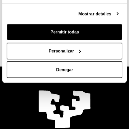
Autocad o Solid-edge)
Pizarra electrónica
Mostrar detalles
Cañón con audio
Impresora en 3D HP DESINGET Color
Mesas para trabajo en equipo
Permitir todas
Personalizar
Denegar