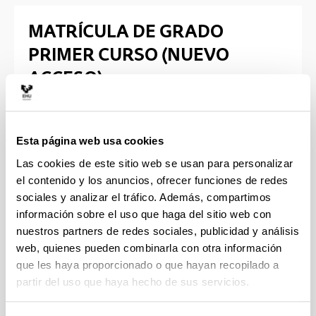
MATRÍCULA DE GRADO
PRIMER CURSO (NUEVO
ACCESO)
Para formalizar la matrícula de Grado de nuevo
acceso se podrá elegir entre:
Esta página web usa cookies
Realizar la matrícula
ON-LINE
a través del
Las cookies de este sitio web se usan para personalizar
aplicativo
GAUR
el contenido y los anuncios, ofrecer funciones de redes
sociales y analizar el tráfico. Además, compartimos
MATRICULA ON-LINE
información sobre el uso que haga del sitio web con
nuestros partners de redes sociales, publicidad y análisis
web, quienes pueden combinarla con otra información
Realizar la matrícula de manera
presencial
en la
que les haya proporcionado o que hayan recopilado a
Secretaría de la Escuela de Ingenieros de
partir del uso que haya hecho de sus servicios.
Vitoria-Gasteiz
MATRÍCULA PRESENCIAL