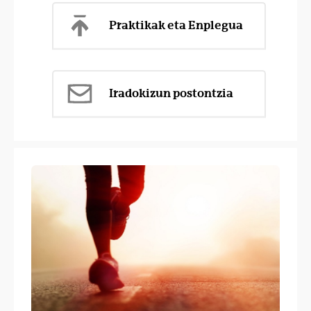
Praktikak eta Enplegua
Iradokizun postontzia