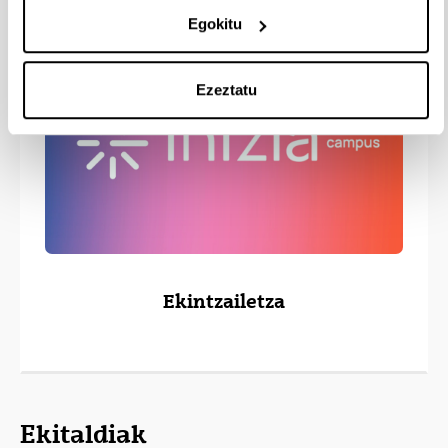
Egokitu
Ezeztatu
Ekintzailetza
Ekitaldiak