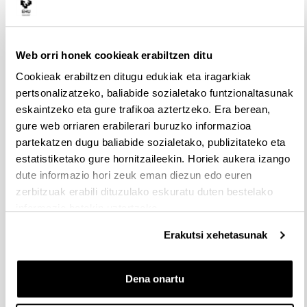
Web orri honek cookieak erabiltzen ditu
Cookieak erabiltzen ditugu edukiak eta iragarkiak
pertsonalizatzeko, baliabide sozialetako funtzionaltasunak
eskaintzeko eta gure trafikoa aztertzeko. Era berean,
gure web orriaren erabilerari buruzko informazioa
partekatzen dugu baliabide sozialetako, publizitateko eta
estatistiketako gure hornitzaileekin. Horiek aukera izango
dute informazio hori zeuk eman diezun edo euren
zerbitzuak erabili dituzulako eskuratu duten bestelako
informazio batekin uztartzeko.
Erakutsi xehetasunak
EHUKultura Araba
Dena onartu