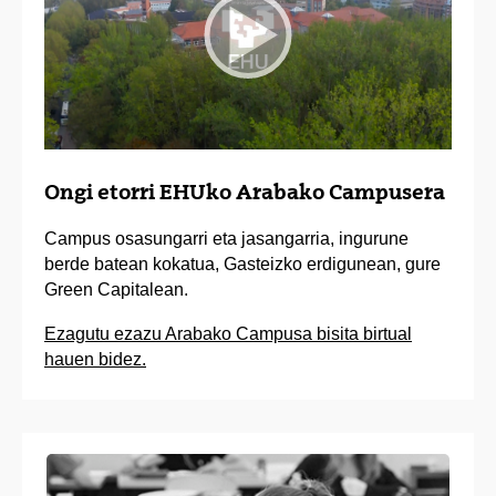
Ongi etorri EHUko Arabako Campusera
Campus osasungarri eta jasangarria, ingurune
berde batean kokatua, Gasteizko erdigunean, gure
Green Capitalean.
Ezagutu ezazu Arabako Campusa bisita birtual
hauen bidez.