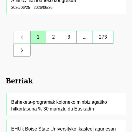
ANIHO Nazioarteko kongresua
2026/06/25 - 2026/06/26
1
2
3
...
273
Orrialdea
Orrialdea
Orrialdea
Intermediate Pages Us
Orrialdea
Berriak
Baheketa-programak koloneko minbiziagatiko
hilkortasuna % 30 murriztu du Euskadin
EHUk Boise State Universityko ikasleei agur esan