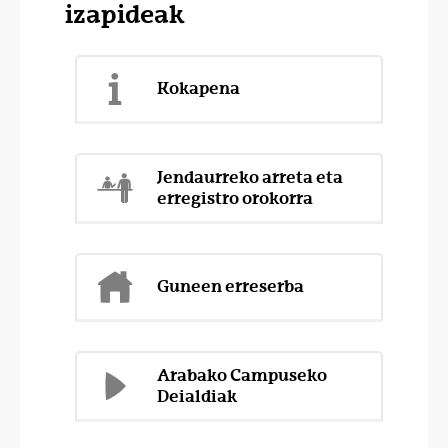
izapideak
Kokapena
Jendaurreko arreta eta
erregistro orokorra
Guneen erreserba
Arabako Campuseko
Deialdiak