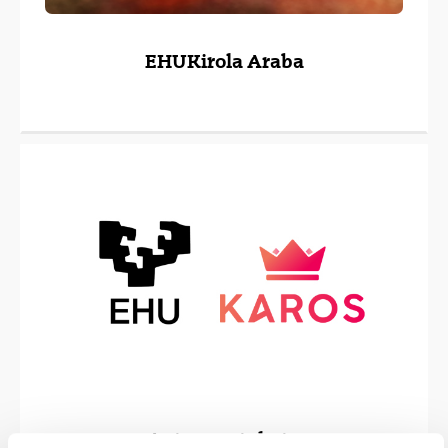
EHUKirola Araba
Autoa partekatu