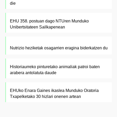
die
EHU 358. postuan dago NTUren Munduko
Unibertsitateen Sailkapenean
Nutrizio heziketak osagarrien eragina biderkatzen du
Historiaurreko pinturetako animaliak patroi baten
arabera antolatuta daude
EHUko Enara Gaines ikaslea Munduko Oratoria
Txapelketako 30 hizlari onenen artean