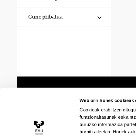
Erakutsi/izku
Gune pribatua
Web orri honek cookieak e
Cookieak erabiltzen ditugu
funtzionaltasunak eskaintz
buruzko informazioa partek
hornitzaileekin. Horiek au