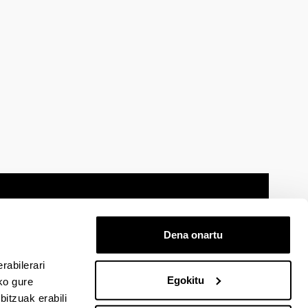
Dena onartu
 oharra
Mapa
Laguntza
Kontaktua
rabilerari
Egokitu
ko gure
itzuak erabili
cebook-en
EHU Linkedin-en
EHU Instagram-en
EHU Youtube-en
EHU Vimeo-en
EHU Flickr-en