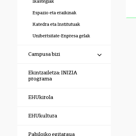
Ikastegiak
Espazio eta eraikinak
Katedra eta Institutuak
Unibertsitate-Enpresa gelak
Erakutsi/izku
Campusa bizi
Ekintzailetza: INIZIA
programa
EHUkirola
EHUkultura
Pabiloiko egitaraua