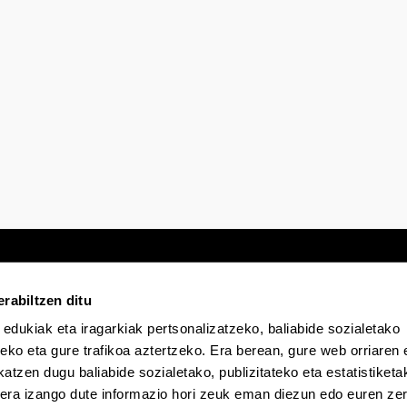
tatu azpiorriak
rabiltzen ditu
 edukiak eta iragarkiak pertsonalizatzeko, baliabide sozialetako
Egoitza elektronikoa
Irisgarritasuna
Lege
eko eta gure trafikoa aztertzeko. Era berean, gure web orriaren e
atzen dugu baliabide sozialetako, publizitateko eta estatistiketa
kera izango dute informazio hori zeuk eman diezun edo euren zerb
EHU Tiktok-en
EHU Bluesky-n
EHU Fa