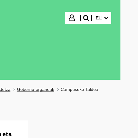
HIZKUNTZA HAUTA
Hasi saioa
EU
bilatu"
detza
Gobernu-organoak
Campuseko Taldea
 eta