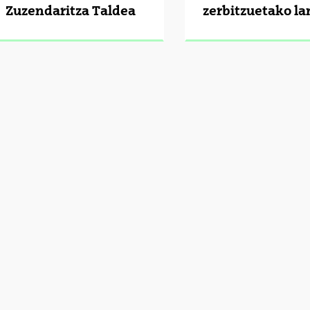
Zuzendaritza Taldea
zerbitzuetako la
tatu azpiorriak