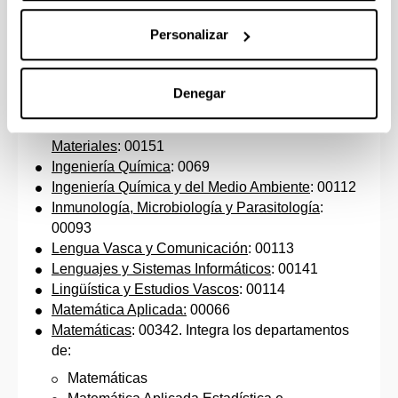
Ingeniería Energética: 00310. Integra los
departamentos de:
Personalizar
Ingeniería Nuclear y Mecánica de Fluídos
Máquinas y Motores Térmicos
Denegar
Ingeniería Mecánica
: 00145
Ingeniería Minera y Metalúrgica y Ciencia de los
Materiales
: 00151
Ingeniería Química
: 0069
Ingeniería Química y del Medio Ambiente
: 00112
Inmunología, Microbiología y Parasitología
:
00093
Lengua Vasca y Comunicación
: 00113
Lenguajes y Sistemas Informáticos
: 00141
Lingüística y Estudios Vascos
: 00114
Matemática Aplicada:
00066
Matemáticas
: 00342. Integra los departamentos
de:
Matemáticas