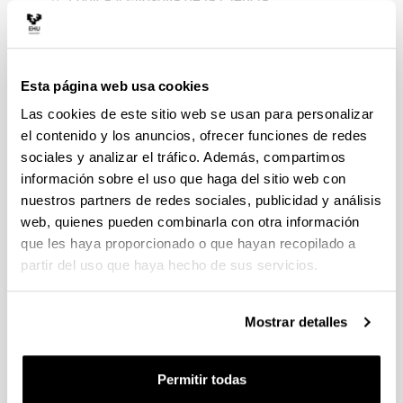
Filosofía de los Valores y Antropología
Social:
00115
Física:
00341
Esta página web usa cookies
Física Aplicada
: 00057
Las cookies de este sitio web se usan para personalizar
Fisiología
: 00081
el contenido y los anuncios, ofrecer funciones de redes
Genética, Antropología Física y Fisiología
sociales y analizar el tráfico. Además, compartimos
Animal
: 00163
Geología
: 00343. Integra los departamentos de:
información sobre el uso que haga del sitio web con
nuestros partners de redes sociales, publicidad y análisis
Estratigrafía y Paleontología
web, quienes pueden combinarla con otra información
Geodinámica
que les haya proporcionado o que hayan recopilado a
Mineralogía y Petrología
partir del uso que haya hecho de sus servicios.
Geografía, Prehistoria y Arqueología
: 00155
Historia Contemporánea
: 00021
Mostrar detalles
Historia del Arte y Música
: 00028
Ingeniería de Comunicaciones
: 236
Ingeniería de Sistemas y Automática
: 00146
Permitir todas
Ingeniería Eléctrica
: 00142