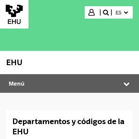
Saltar al contenido principal
IDIOMA S
Iniciar sesión
ES
buscar"
EHU
Menú
EHU
Abr
Departamentos y códigos de la
EHU