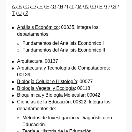
A
/
B
/
C
/
D
/
E
/
F
/
G
/
H
/
I
/
L
/
M
/
N
/
O
/
P
/
Q
/
S
/
T
/
U
/
Z
Análisis Económico
: 00335. Integra los
departamentos:
Fundamentos del Análisis Económico I
Fundamentos del Análisis Económico II
Arquitectura
: 00137
Arquitectura y Tecnología de Computadores
:
00139
Biología Celular e Histología
: 00077
Biología Vegetal y Ecología
: 00118
Bioquímica y Biología Molecular
: 00042
Ciencias de la Educación: 00322. Integra los
departamentos de:
Métodos de Investigación y Diagnóstico en
Educación
Teoría e Historia de la Educación