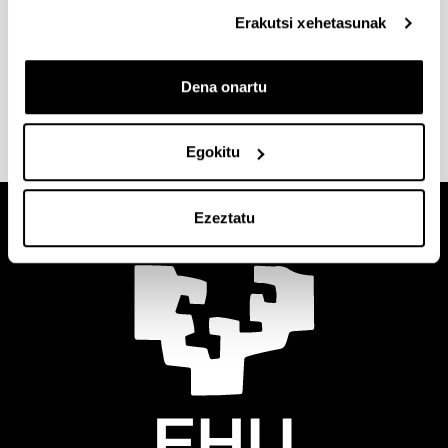
Erakutsi xehetasunak
Campuseko gainerako guneak
Dena onartu
Egokitu
Ezeztatu