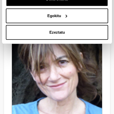
Isabel Díez San Vicente doktorea
(Ikertzailea, fikologia)
Egokitu
Ezeztatu