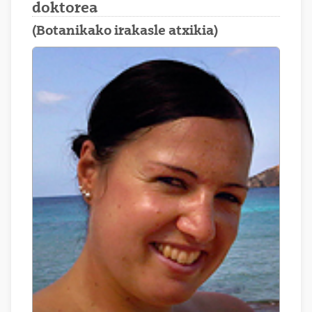
doktorea
(Botanikako irakasle atxikia)