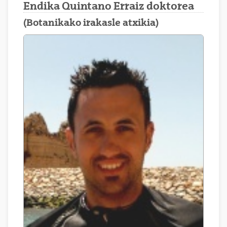
Endika Quintano Erraiz doktorea
(Botanikako irakasle atxikia)