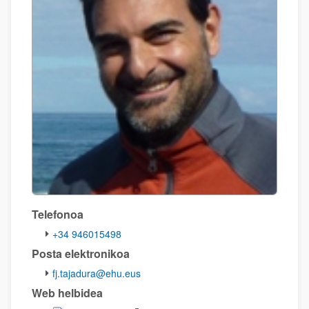
Telefonoa
+34 946015498
Posta elektronikoa
fj.tajadura@ehu.eus
Web helbidea