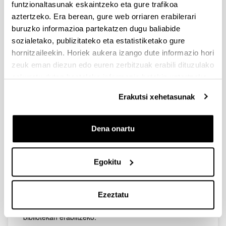
funtzionaltasunak eskaintzeko eta gure trafikoa
aztertzeko. Era berean, gure web orriaren erabilerari
buruzko informazioa partekatzen dugu baliabide
sozialetako, publizitateko eta estatistiketako gure
hornitzaileekin. Horiek aukera izango dute informazio hori
zeuk eman diezun edo euren zerbitzuak erabili dituzulako
eskuratu duten bestelako informazio batekin uztartzeko.
Ohiko ordutegia
: 9:00 – 20:30 (astelehenetik
ostiralera). Kontsultatu
ordutegi atala
itxiaren
Erakutsi xehetasunak
egunak eta beste ordutegi-aldaketak jakiteko.
Biblioteka honek 272 irakurle postutako bi kontsulta
Dena onartu
areto dauka. Beste bost talde-lanetarako gelak daude,
44 pertsonaren edukierarekin, orduka erreserbatu ahal
direnak.
Egokitu
Aretoetan mahai gaineko ordenagailuak, eskanerrak eta
fotokopiagailu/inprimagailua daude, lan akademikoka
Ezeztatu
egin ahal izateko. Honez gain, ordenagailu
eramangarrien mailegu zerbitzua ere eskaintzen da,
bibliotekan erabiltzeko.