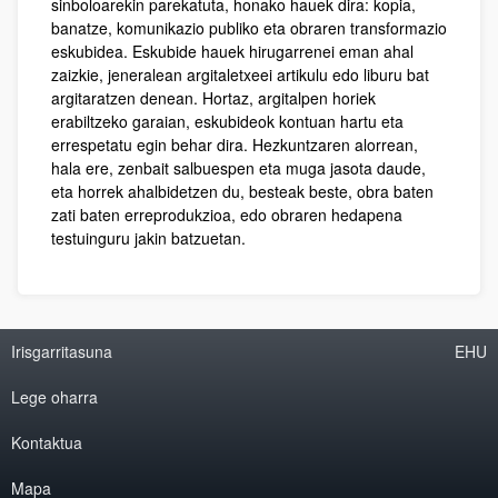
sinboloarekin parekatuta, honako hauek dira: kopia,
banatze, komunikazio publiko eta obraren transformazio
eskubidea. Eskubide hauek hirugarrenei eman ahal
zaizkie, jeneralean argitaletxeei artikulu edo liburu bat
argitaratzen denean. Hortaz, argitalpen horiek
erabiltzeko garaian, eskubideok kontuan hartu eta
errespetatu egin behar dira. Hezkuntzaren alorrean,
hala ere, zenbait salbuespen eta muga jasota daude,
eta horrek ahalbidetzen du, besteak beste, obra baten
zati baten erreprodukzioa, edo obraren hedapena
testuinguru jakin batzuetan.
Irisgarritasuna
EHU
Lege oharra
Kontaktua
Mapa