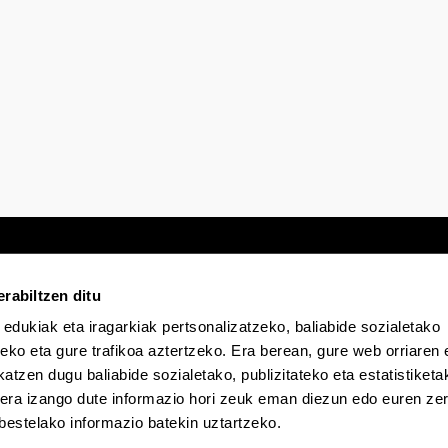
tatu azpiorriak
rabiltzen ditu
 edukiak eta iragarkiak pertsonalizatzeko, baliabide sozialetako
Egoitza elektronikoa
Irisgarritasuna
Lege
eko eta gure trafikoa aztertzeko. Era berean, gure web orriaren e
atzen dugu baliabide sozialetako, publizitateko eta estatistiketa
kera izango dute informazio hori zeuk eman diezun edo euren zerb
EHU Tiktok-en
EHU Bluesky-n
EHU Fa
bestelako informazio batekin uztartzeko.