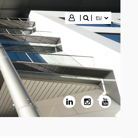
HIZKUNTZA HAUTA
Hasi saioa
EU
bilatu"
Linkedin - (Beste leiho bat zabaldu
Instagram - (Beste leiho 
Youtube - (Beste