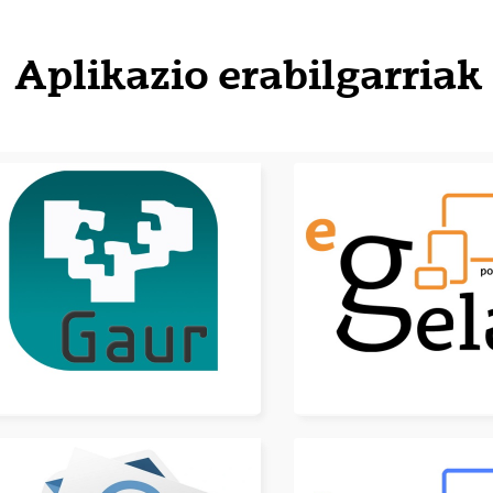
tatu azpiorriak
Aplikazio erabilgarriak
tatu azpiorriak