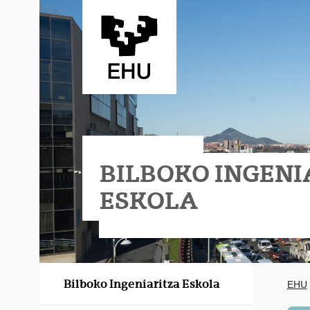
Eduki nagusira joan
BILBOKO INGENI
ESKOLA
Eraikina
Bilboko Ingeniaritza Eskola
EHU