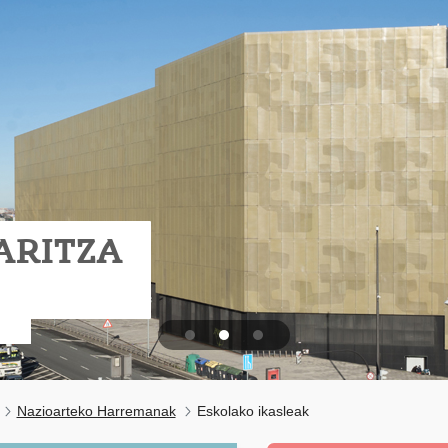
ARITZA
Nazioarteko Harremanak
Eskolako ikasleak