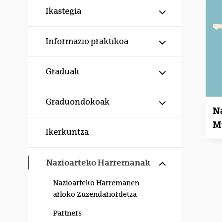
Erakutsi/izku
Ikastegia
Erakutsi/izku
Informazio praktikoa
Erakutsi/izku
Graduak
Erakutsi/izku
Graduondokoak
N
M
Ikerkuntza
Erakutsi/izku
Nazioarteko Harremanak
Nazioarteko Harremanen
arloko Zuzendariordetza
Partners