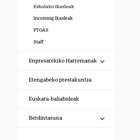
Eskolako ikasleak
Incoming Ikasleak
PTGAS
Staff
Erakutsi/izku
Enpresarekiko Harremanak
Etengabeko prestakuntza
Euskara-baliabideak
Erakutsi/izku
Berdintasuna