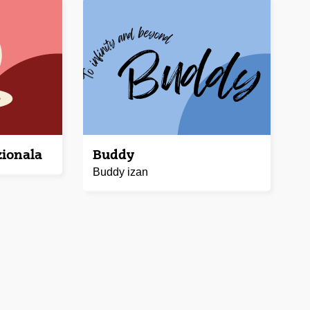
ionala
Buddy
Buddy izan