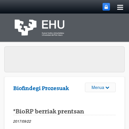
Me
Eduki nagusira joan
nag
ireki
Webgunearen 
Menua
Biofindegi Prozesuak
*BioRP berriak prentsan
2017/09/22