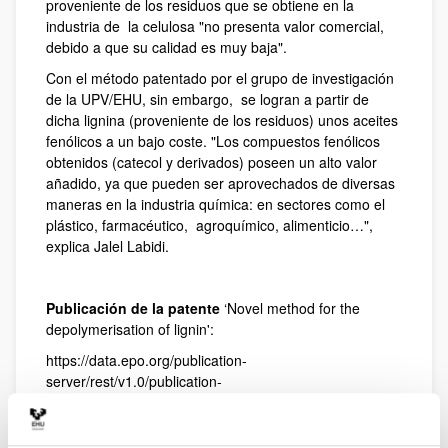
proveniente de los residuos que se obtiene en la
industria de la celulosa "no presenta valor comercial,
debido a que su calidad es muy baja".
Con el método patentado por el grupo de investigación
de la UPV/EHU, sin embargo, se logran a partir de
dicha lignina (proveniente de los residuos) unos aceites
fenólicos a un bajo coste. "Los compuestos fenólicos
obtenidos (catecol y derivados) poseen un alto valor
añadido, ya que pueden ser aprovechados de diversas
maneras en la industria química: en sectores como el
plástico, farmacéutico, agroquímico, alimenticio…",
explica Jalel Labidi.
Publicación de la patente
‘Novel method for the
depolymerisation of lignin':
https://data.epo.org/publication-
server/rest/v1.0/publication-
dates/20160928/patents/EP3072874NWA1/document.p
df