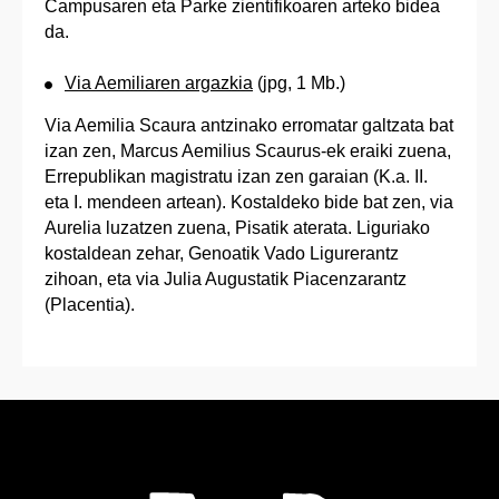
Campusaren eta Parke zientifikoaren arteko bidea
da.
Via Aemiliaren argazkia
(jpg, 1 Mb.)
Via Aemilia Scaura antzinako erromatar galtzata bat
izan zen, Marcus Aemilius Scaurus-ek eraiki zuena,
Errepublikan magistratu izan zen garaian (K.a. II.
eta I. mendeen artean). Kostaldeko bide bat zen, via
Aurelia luzatzen zuena, Pisatik aterata. Liguriako
kostaldean zehar, Genoatik Vado Ligurerantz
zihoan, eta via Julia Augustatik Piacenzarantz
(Placentia).