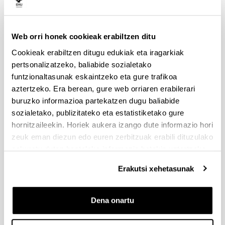
Leioa-Erandio guneak hiru bide nagusi ditu:
Web orri honek cookieak erabiltzen ditu
VIA APPIA:
Cookieak erabiltzen ditugu edukiak eta iragarkiak
pertsonalizatzeko, baliabide sozialetako
Campusaren bide nagusia da, eta bertan kokatzen
funtzionaltasunak eskaintzeko eta gure trafikoa
dira Mikel Laboa eta Jorge Oteiza plazak.
aztertzeko. Era berean, gure web orriaren erabilerari
buruzko informazioa partekatzen dugu baliabide
Via Appiaren argazkia
(jpg, 1 Mb.)
sozialetako, publizitateko eta estatistiketako gure
Via Appia (latinez eta italieraz, Via Appia) antzinako
hornitzaileekin. Horiek aukera izango dute informazio hori
Erromako galtzada nagusietako bat izan zen,
zeuk eman diezun edo euren zerbitzuak erabili dituzulako
Errepublika garaian. K.a. 312. urtean eraiki zen
eskuratu duten bestelako informazio batekin uztartzeko.
gudarosteen garraiorako, eta Erroma eta Brindisi
lotzen zituen, Adriatiko itsasoan kokatutako
Erakutsi xehetasunak
merkataritza-portu garrantzitsu bat. Portu horrek
trukea ahalbidetzen zuen ekialdeko
Dena onartu
Mediterraneoaren eta Erdialdeko Ekialdearen
artean.