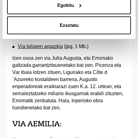
Egokitu
VIA IULIA:
Campuseko irteera nagusia da, eta Arboretumaren
Ezeztatu
sarreretatik Gurutze Gorriko postura doa.
Via Iuliaren argazkia
(jpg, 1 Mb.)
Izen osoa zen via Julia Augusta, eta Erromako
galtzada garrantzitsuenetako bat zen. Picenza eta
Var ibaia lotzen zituen, Liguriako eta Côte d
´Azurreko kostaldeen barrena. Augusto
enperadoreak eraikiarazi zuen K.a. 12. urtean, eta
seinaleztatzeko miliario ikusgarriak erabili zituzten,
Erromatik zenbatuta. Hala, Inperioko obra
handienetako bat zen.
VIA AEMILIA: