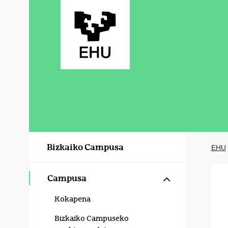
Eduki nagusira joan
Bizkaiko Campusa
EHU
Erakutsi/izku
Campusa
Kokapena
Bizkaiko Campuseko