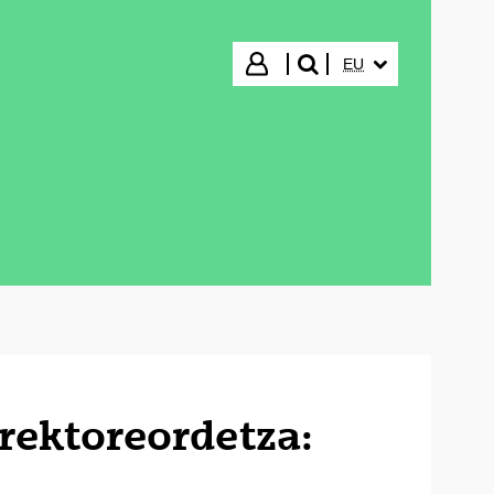
HIZKUNTZA HAUTA
Hasi saioa
EU
bilatu"
rektoreordetza: