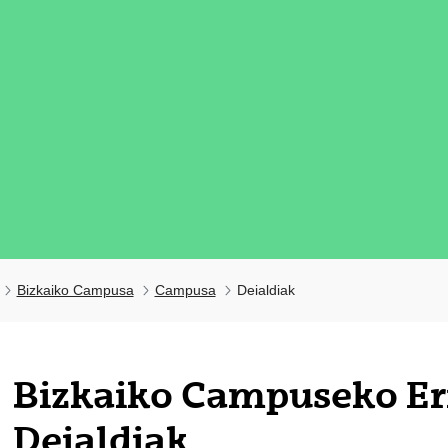
Bizkaiko Campusa
Campusa
Deialdiak
tatu azpiorriak
Bizkaiko Campuseko Er
Deialdiak