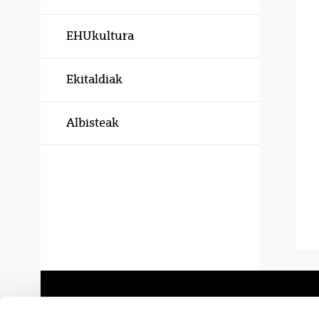
EHUkultura
Ekitaldiak
Albisteak