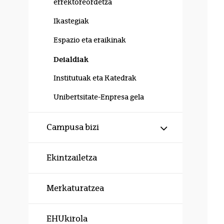
errektoreordetza
Ikastegiak
Espazio eta eraikinak
Deialdiak
Institutuak eta Katedrak
Unibertsitate-Enpresa gela
Erakutsi/izku
Campusa bizi
Ekintzailetza
Merkaturatzea
EHUkirola