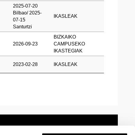
2025-07-20
Bilbao/ 2025-
IKASLEAK
07-15
Santurtzi
BIZKAIKO
2026-09-23
CAMPUSEKO
IKASTEGIAK
2023-02-28
IKASLEAK