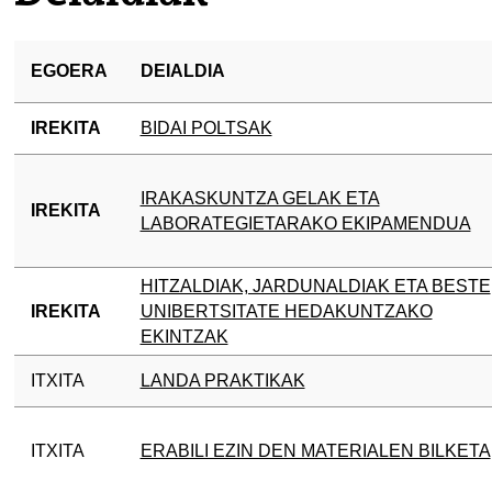
EGOERA
DEIALDIA
IREKITA
BIDAI POLTSAK
IRAKASKUNTZA GELAK ETA
IREKITA
LABORATEGIETARAKO EKIPAMENDUA
tatu azpiorriak
HITZALDIAK, JARDUNALDIAK ETA BESTE
IREKITA
UNIBERTSITATE HEDAKUNTZAKO
EKINTZAK
ITXITA
LANDA PRAKTIKAK
ITXITA
ERABILI EZIN DEN MATERIALEN BILKETA