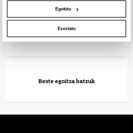
Egokitu
Ezeztatu
Ostatu
Beste egoitza batzuk