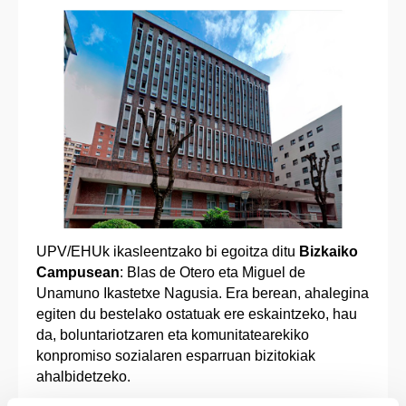
UPV/EHUk ikasleentzako bi egoitza ditu
Bizkaiko
Campusean
: Blas de Otero eta Miguel de
Unamuno Ikastetxe Nagusia. Era berean, ahalegina
egiten du bestelako ostatuak ere eskaintzeko, hau
da, boluntariotzaren eta komunitatearekiko
konpromiso sozialaren esparruan bizitokiak
ahalbidetzeko.