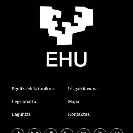
Egoitza elektronikoa
Irisgarritasuna
Lege oharra
Mapa
Laguntza
Kontaktua