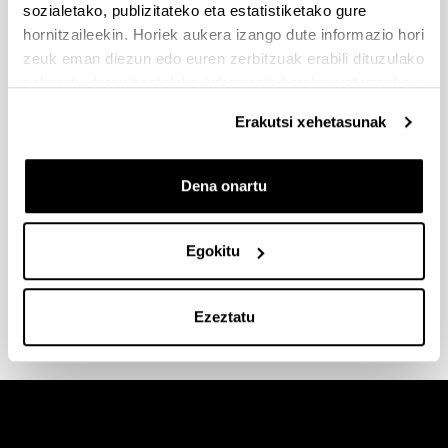
sozialetako, publizitateko eta estatistiketako gure
hornitzaileekin. Horiek aukera izango dute informazio hori
Kokapena:
Arte Ederra Fakultatean
zeuk eman diezun edo euren zerbitzuak erabili dituzulako
eskuratu duten bestelako informazio batekin uztartzeko.
Tel.:
94 601 5755
Erakutsi xehetasunak
Ordutegia:
astelehenatik ostiralara: 08:30 - 19:00
Dena onartu
e-maila:
penter@penter.com
Egokitu
Penter web gunea
Ezeztatu