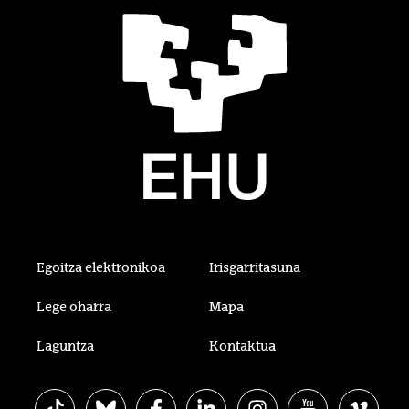
Egoitza elektronikoa
Irisgarritasuna
Lege oharra
Mapa
Laguntza
Kontaktua