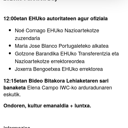
12:00etan EHUko autoritateen agur ofiziala
Noé Cornago EHUko Nazioartekotze
zuzendaria
Maria Jose Blanco Portugaleteko alkatea
Gotzone Barandika EHUko Transferentzia eta
Nazioartekotze errektoreordea
Joxerra Bengoetxea EHUko errektorea
12:15etan Bideo Bitakora Lehiaketaren sari
Elena Campo IWC-ko arduradunaren
banaketa
eskutik.
Ondoren, kultur emanaldia + luntxa.
Informazioa,