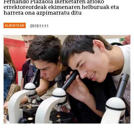
Fernando Plazaola Ikerketaren arloko
errektoreordeak ekimenaren helburuak eta
harrera ona azpimarratu ditu
2015/11/11
ALBISTEAK