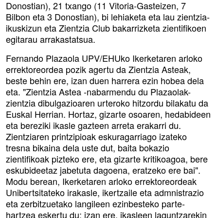
Donostian), 21 txango (11 Vitoria-Gasteizen, 7
Bilbon eta 3 Donostian), bi lehiaketa eta lau zientzia-
ikuskizun eta Zientzia Club bakarrizketa zientifikoen
egitarau arrakastatsua.
Fernando Plazaola UPV/EHUko Ikerketaren arloko
errektoreordea pozik agertu da Zientzia Asteak,
beste behin ere, izan duen harrera ezin hobea dela
eta. "Zientzia Astea -nabarmendu du Plazaolak-
zientzia dibulgazioaren urteroko hitzordu bilakatu da
Euskal Herrian. Hortaz, gizarte osoaren, hedabideen
eta bereziki ikasle gazteen arreta erakarri du.
Zientziaren printzipioak eskuragarriago izateko
tresna bikaina dela uste dut, baita bokazio
zientifikoak pizteko ere, eta gizarte kritikoagoa, bere
eskubideetaz jabetuta dagoena, eratzeko ere bai".
Modu berean, Ikerketaren arloko errektoreordeak
Unibertsitateko irakasle, ikertzaile eta admnistrazio
eta zerbitzuetako langileen ezinbesteko parte-
hartzea eskertu du; izan ere, ikasleen laguntzarekin