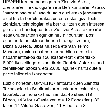
UPV/EHUren hamabosgarren Zientzia Astea,
Zientziaren, Teknologiaren eta Berrikuntzaren Asteak
"harrera oso ona" jaso du adin guztietako jendearen
aldetik, eta horrek erakusten du euskal gizarteak
zientzian, teknologian eta berrikuntzan duen interesa
geroz eta handiagoa dela. Zientzia Astea azaroaren
4etik 8ra bitartean egin da hiru hiriburutan. Bost
egun horietan ekimen honen hiru egoitzetara,
Bizkaia Aretoa, Bibat Museoa eta San Telmo
Museora, makina bat herritar hurbildu dira, eta
nabarmentzekoa da 136 ikastetxetatik etorritako
6.000 ikasletik gora izan direla Zientzia Asteko stand
zientifikoen azokan, eta 2.630 lagunek hartu dutela
parte tailer eta txangoetan.
Edizio honetan, UPV/EHUk antolatu duen Zientzia,
Teknologia eta Berrikuntzaren astearen eskaintza,
laburbilduta, honako hau izan da: 45 stand (19
Bilbon, 14 Vitoria-Gasteizen eta 12 Donostian), 33
tailer (14 Vitoria-Gasteizen, 11 Bilbon eta 8