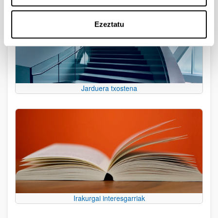
Ezeztatu
Jarduera txostena
Irakurgai interesgarriak