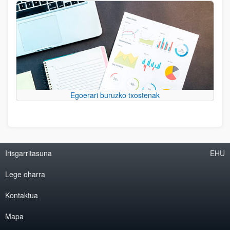
Egoerari buruzko txostenak
Irisgarritasuna
EHU
Lege oharra
Kontaktua
Mapa