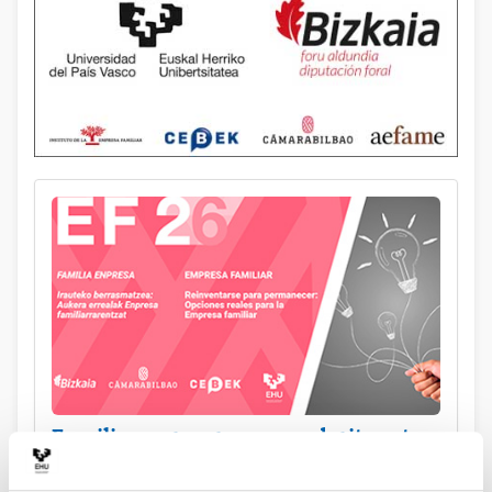
Familia enpresaren zuzendaritza eta
kudeaketa (2026)