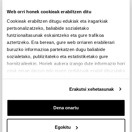
Iradokizunak eta 
Web orri honek cookieak erabiltzen ditu
eskaerak
Cookieak erabiltzen ditugu edukiak eta iragarkiak
Idatzi hemen zure iradokizuna edo eskaera
pertsonalizatzeko, baliabide sozialetako
funtzionaltasunak eskaintzeko eta gure trafikoa
aztertzeko. Era berean, gure web orriaren erabilerari
Derrigorrezko eremuak
buruzko informazioa partekatzen dugu baliabide
sozialetako, publizitateko eta estatistiketako gure
hornitzaileekin. Horiek aukera izango dute informazio hori
zeuk eman diezun edo euren zerbitzuak erabili dituzulako
eskuratu duten bestelako informazio batekin uztartzeko.
Erakutsi xehetasunak
Dena onartu
Egokitu