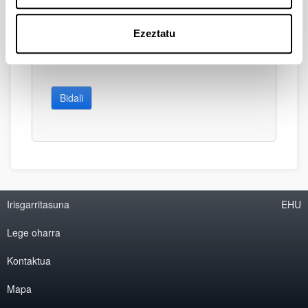
Ezeztatu
Bidali
Irisgarritasuna
EHU
Lege oharra
Kontaktua
Mapa