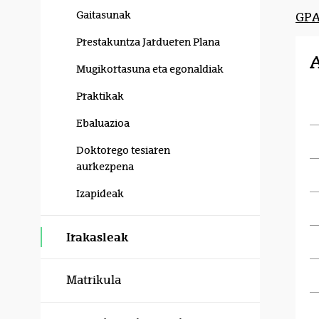
Gaitasunak
GP
Prestakuntza Jardueren Plana
Mugikortasuna eta egonaldiak
Praktikak
Ebaluazioa
Doktorego tesiaren
aurkezpena
Izapideak
Irakasleak
Matrikula