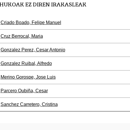
HUKOAK EZ DIREN IRAKASLEAK
Criado Boado, Felipe Manuel
Cruz Berrocal, Maria
Gonzalez Perez, Cesar Antonio
Gonzalez Ruibal, Alfredo
Merino Gorospe, Jose Luis
Parcero Oubiña, Cesar
Sanchez Carretero, Cristina