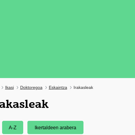
Ikasi
Doktoregoa
Eskaintza
Irakasleak
rakasleak
tatu azpiorriak
A-Z
Ikertaldeen arabera