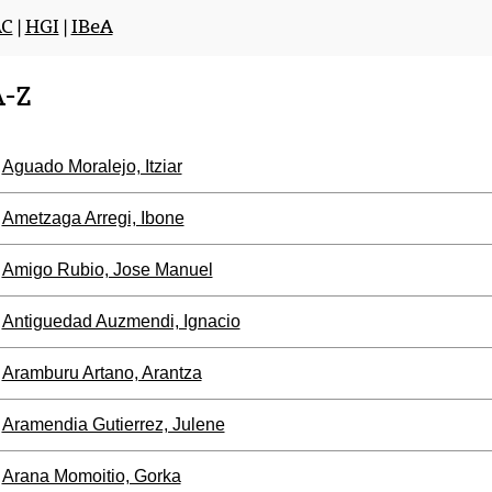
AC
|
HGI
|
IBeA
A-Z
Aguado Moralejo, Itziar
Ametzaga Arregi, Ibone
Amigo Rubio, Jose Manuel
Antiguedad Auzmendi, Ignacio
Aramburu Artano, Arantza
Aramendia Gutierrez, Julene
Arana Momoitio, Gorka