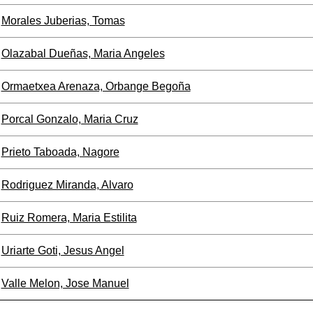
Morales Juberias, Tomas
Olazabal Dueñas, Maria Angeles
Ormaetxea Arenaza, Orbange Begoña
Porcal Gonzalo, Maria Cruz
Prieto Taboada, Nagore
Rodriguez Miranda, Alvaro
Ruiz Romera, Maria Estilita
Uriarte Goti, Jesus Angel
Valle Melon, Jose Manuel