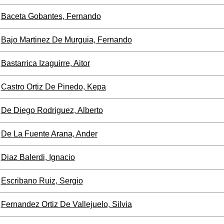
Baceta Gobantes, Fernando
Bajo Martinez De Murguia, Fernando
Bastarrica Izaguirre, Aitor
Castro Ortiz De Pinedo, Kepa
De Diego Rodriguez, Alberto
De La Fuente Arana, Ander
Diaz Balerdi, Ignacio
Escribano Ruiz, Sergio
Fernandez Ortiz De Vallejuelo, Silvia