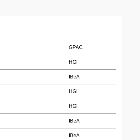
GPAC
HGI
IBeA
HGI
HGI
IBeA
IBeA