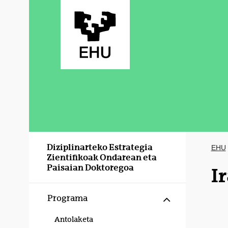
Eduki nagusira joan
Diziplinarteko Estrategia
EHU
Zientifikoak Ondarean eta
Paisaian Doktoregoa
I
Erakutsi/izku
Programa
Antolaketa