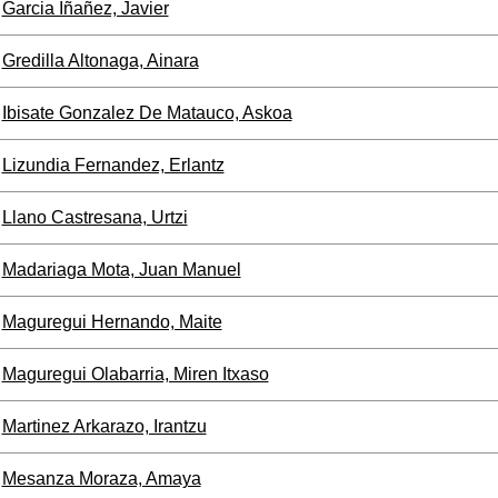
Garcia Iñañez, Javier
Gredilla Altonaga, Ainara
Ibisate Gonzalez De Matauco, Askoa
Lizundia Fernandez, Erlantz
Llano Castresana, Urtzi
Madariaga Mota, Juan Manuel
Maguregui Hernando, Maite
Maguregui Olabarria, Miren Itxaso
Martinez Arkarazo, Irantzu
Mesanza Moraza, Amaya