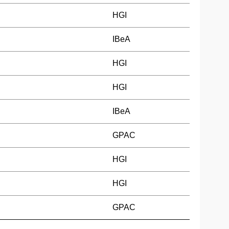
HGI
IBeA
HGI
HGI
IBeA
GPAC
HGI
HGI
GPAC