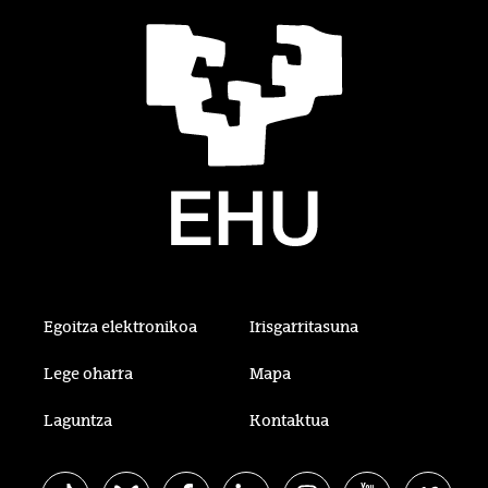
Egoitza elektronikoa
Irisgarritasuna
Lege oharra
Mapa
Laguntza
Kontaktua