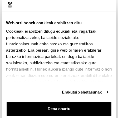
AGIRIANO, MIREN ARANTZAZU
Bokala: AGUIRRE SANTOS, JAVIER
Bokala: GARMENDIA MUGICA, JOANA
Web orri honek cookieak erabiltzen ditu
Bokala: MIGURA ZANGUITU, VICENTE
Cookieak erabiltzen ditugu edukiak eta iragarkiak
FERNANDO
pertsonalizatzeko, baliabide sozialetako
Bokala: NAVARRO VIVES, JAUME
funtzionaltasunak eskaintzeko eta gure trafikoa
aztertzeko. Era berean, gure web orriaren erabilerari
buruzko informazioa partekatzen dugu baliabide
Baliabide materialak
sozialetako, publizitateko eta estatistiketako gure
hornitzaileekin. Horiek aukera izango dute informazio hori
zeuk eman diezun edo euren zerbitzuak erabili dituzulako
Ikasgelak eta lan-eremuak
eskuratu duten bestelako informazio batekin uztartzeko.
Erakutsi xehetasunak
Laborategiak, tailerrak eta
esperimentazio-eremuak
Dena onartu
Liburutegia