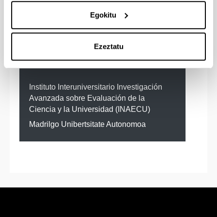
Egokitu
Hitzarmena duten erakunde
Ezeztatu
laguntzaileak
Instituto Interuniversitario Investigación
Avanzada sobre Evaluación de la
Ciencia y la Universidad (INAECU)
Madrilgo Unibertsitate Autonomoa