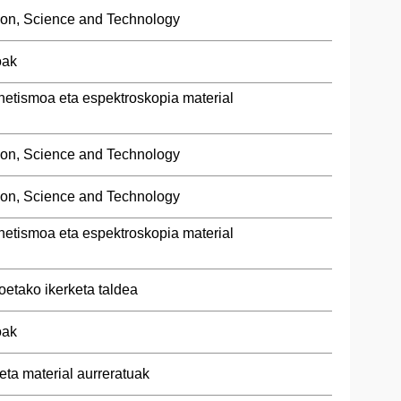
ion, Science and Technology
oak
netismoa eta espektroskopia material
ion, Science and Technology
ion, Science and Technology
netismoa eta espektroskopia material
oetako ikerketa taldea
oak
 eta material aurreratuak