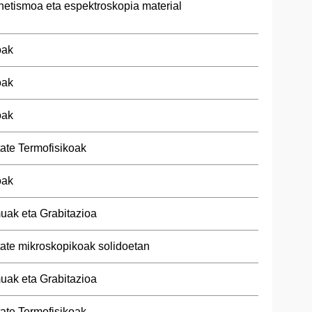
netismoa eta espektroskopia material
oak
oak
oak
tate Termofisikoak
oak
uak eta Grabitazioa
tate mikroskopikoak solidoetan
uak eta Grabitazioa
tate Termofisikoak