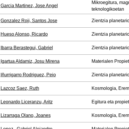
Mikroegitura, mag
Garcia Martinez, Jose Angel
teknologikoetan
Gonzalez Roji, Santos Jose
Zientzia planetari
Hueso Alonso, Ricardo
Zientzia planetari
Ibarra Berastegui, Gabriel
Zientzia planetari
Igartua Aldamiz, Josu Mirena
Materialen Propie
Iñurrigarro Rodriguez, Peio
Zientzia planetari
Lazcoz Saez, Ruth
Kosmologia, Erem
Leonardo Liceranzu, Aritz
Egitura eta propie
Lizarraga Olano, Joanes
Kosmologia, Erem
Lopez , Gabriel Alejandro
Materialen Propie