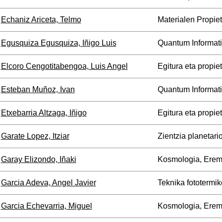
Echaniz Ariceta, Telmo
Materialen Propie
Egusquiza Egusquiza, Iñigo Luis
Quantum Informat
Elcoro Cengotitabengoa, Luis Angel
Egitura eta propie
Esteban Muñoz, Ivan
Quantum Informat
Etxebarria Altzaga, Iñigo
Egitura eta propie
Garate Lopez, Itziar
Zientzia planetari
Garay Elizondo, Iñaki
Kosmologia, Erem
Garcia Adeva, Angel Javier
Teknika fototermik
Garcia Echevarria, Miguel
Kosmologia, Erem