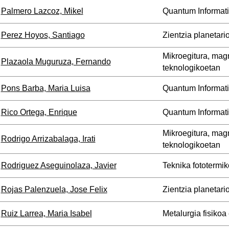
Palmero Lazcoz, Mikel
Quantum Informat
Perez Hoyos, Santiago
Zientzia planetari
Mikroegitura, mag
Plazaola Muguruza, Fernando
teknologikoetan
Pons Barba, Maria Luisa
Quantum Informat
Rico Ortega, Enrique
Quantum Informat
Mikroegitura, mag
Rodrigo Arrizabalaga, Irati
teknologikoetan
Rodriguez Aseguinolaza, Javier
Teknika fototermik
Rojas Palenzuela, Jose Felix
Zientzia planetari
Ruiz Larrea, Maria Isabel
Metalurgia fisikoa