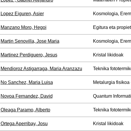
Lopez Eiguren, Asier
Kosmologia, Erem
Manzano Moro, Hegoi
Egitura eta propie
Martin Senovilla, Jose Maria
Kosmologia, Erem
Martinez Perdiguero, Jesus
Kristal likidoak
Mendioroz Astigarraga, Maria Aranzazu
Teknika fototermik
No Sanchez, Maria Luisa
Metalurgia fisikoa
Novoa Fernandez, David
Quantum Informat
Oleaga Paramo, Alberto
Teknika fototermik
Ortega Aperribay, Josu
Kristal likidoak