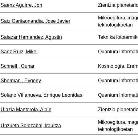
Saenz Aguirre, Jon
Zientzia planetari
Mikroegitura, mag
Saiz Garitaonandia, Jose Javier
teknologikoetan
Salazar Hernandez, Agustin
Teknika fototermik
Sanz Ruiz, Mikel
Quantum Informat
Schnell , Gunar
Kosmologia, Erem
Sherman , Evgeny
Quantum Informat
Solano Villanueva, Enrique Leonidas
Quantum Informat
Ulazia Manterola, Alain
Zientzia planetari
Mikroegitura, mag
Unzueta Solozabal, Iraultza
teknologikoetan