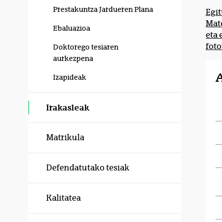
Prestakuntza Jardueren Plana
Egit
Mate
Ebaluazioa
eta 
foto
Doktorego tesiaren
aurkezpena
Izapideak
Irakasleak
Matrikula
Defendatutako tesiak
Kalitatea