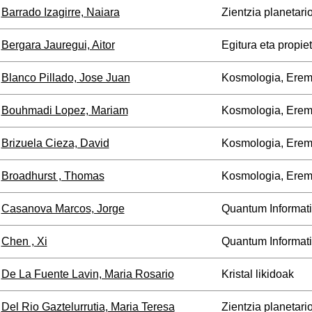
Barrado Izagirre, Naiara
Zientzia planetari
Bergara Jauregui, Aitor
Egitura eta propie
Blanco Pillado, Jose Juan
Kosmologia, Erem
Bouhmadi Lopez, Mariam
Kosmologia, Erem
Brizuela Cieza, David
Kosmologia, Erem
Broadhurst , Thomas
Kosmologia, Erem
Casanova Marcos, Jorge
Quantum Informat
Chen , Xi
Quantum Informat
De La Fuente Lavin, Maria Rosario
Kristal likidoak
Del Rio Gaztelurrutia, Maria Teresa
Zientzia planetari