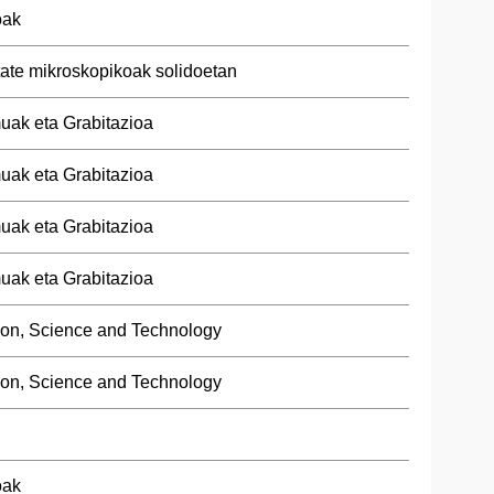
oak
tate mikroskopikoak solidoetan
uak eta Grabitazioa
uak eta Grabitazioa
uak eta Grabitazioa
uak eta Grabitazioa
ion, Science and Technology
ion, Science and Technology
oak