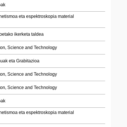
oak
netismoa eta espektroskopia material
oetako ikerketa taldea
ion, Science and Technology
uak eta Grabitazioa
ion, Science and Technology
ion, Science and Technology
oak
netismoa eta espektroskopia material