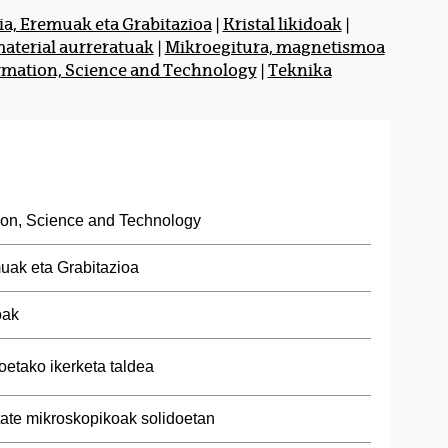
a, Eremuak eta Grabitazioa
|
Kristal likidoak
|
material aurreratuak
|
Mikroegitura, magnetismoa
mation, Science and Technology
|
Teknika
ion, Science and Technology
uak eta Grabitazioa
oak
oetako ikerketa taldea
tate mikroskopikoak solidoetan