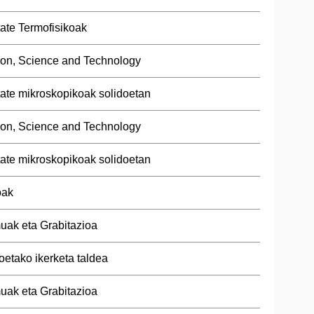
tate Termofisikoak
ion, Science and Technology
tate mikroskopikoak solidoetan
ion, Science and Technology
tate mikroskopikoak solidoetan
oak
uak eta Grabitazioa
oetako ikerketa taldea
uak eta Grabitazioa