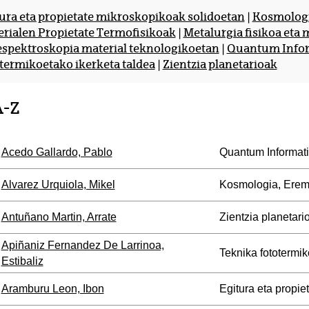
ura eta propietate mikroskopikoak solidoetan
|
Kosmologi
rialen Propietate Termofisikoak
|
Metalurgia fisikoa eta 
espektroskopia material teknologikoetan
|
Quantum Infor
termikoetako ikerketa taldea
|
Zientzia planetarioak
A-Z
Acedo Gallardo, Pablo
Quantum Informat
Alvarez Urquiola, Mikel
Kosmologia, Erem
Antuñano Martin, Arrate
Zientzia planetari
Apiñaniz Fernandez De Larrinoa,
Teknika fototermik
Estibaliz
Aramburu Leon, Ibon
Egitura eta propie