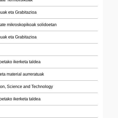
uak eta Grabitazioa
tate mikroskopikoak solidoetan
uak eta Grabitazioa
oetako ikerketa taldea
 eta material aurreratuak
ion, Science and Technology
oetako ikerketa taldea