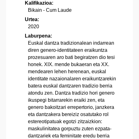
Kalifikazioa:
Bikain - Cum Laude
Urtea:
2020
Laburpena:
Euskal dantza tradizionalean indarrean
diren genero-identitateen eraikuntza
prozesuaren aro bati begiratzen dio tesi
honek. XIX. mende bukaeran eta XX.
mendearen lehen herenean, euskal
identitate nazaionalaren eraikuntzarekin
batera euskal dantzaren tradizio berria
atondu zen. Dantza tradizio hori genero
ikuspegi bitarrarekin eraiki zen, eta
genero bakoitzari errepertorio, janzkera
eta dantzakera bereiziz osatutako rol
estereotipatuak egotzi zitzaizkion:
maskulinitatea gorpuztu zuten ezpata-
dantzariek eta feminitate eredu berria