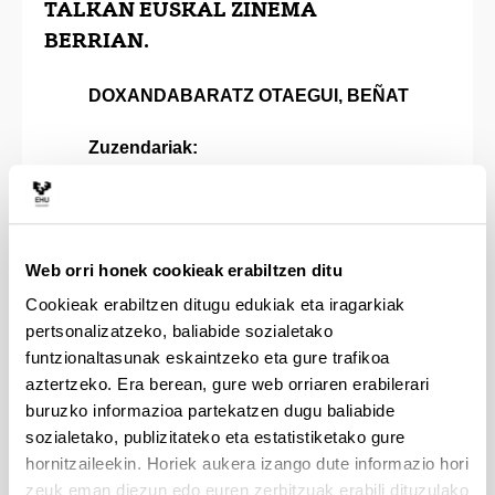
TALKAN EUSKAL ZINEMA
BERRIAN.
DOXANDABARATZ OTAEGUI, BEÑAT
Zuzendariak:
AGUIRRE MIGUELEZ, KATIXA;
ZALLO ELGUEZABAL, RAMON
Kalifikazioa:
Bikain
Web orri honek cookieak erabiltzen ditu
Urtea:
Cookieak erabiltzen ditugu edukiak eta iragarkiak
2020
pertsonalizatzeko, baliabide sozialetako
Laburpena:
funtzionaltasunak eskaintzeko eta gure trafikoa
Ikerlan honetan aztertu da 2005etik
aztertzeko. Era berean, gure web orriaren erabilerari
aurrerako euskal zinemak euskal
buruzko informazioa partekatzen dugu baliabide
gatazkari buruzko gaia alboratu eta
sozialetako, publizitateko eta estatistiketako gure
identitate-borrokak irudikatzera pasa
hornitzaileekin. Horiek aukera izango dute informazio hori
dela, fokua landa- eta hiri- identitateen
zeuk eman diezun edo euren zerbitzuak erabili dituzulako