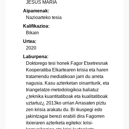
JESUS MARIA
Aipamenak:
Nazioarteko tesia
Kalifikazioa:
Bikain
Urtea:
2020
Laburpena:
Doktorego tesi honek Fagor Etxetresnak
Kooperatiba Elkartearen krisia eta haren
tratamendu mediatikoan jarri du arreta
nagusia. Kasu azterketan oinarriturik, eta
triangelatze-metodologikoa baliatuz
¿teknika kuantitatiboak eta kualitatiboak
uztartuz¿ 2013ko urrian Arrasaten piztu
zen krisia arakatu du. Bi ikuspegi edo
jakintzagai berezi erabili dira Fagorren
itxieraren azterketa egiteko: krisi-