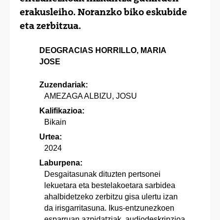
erakusleiho. Noranzko biko eskubide
eta zerbitzua.
DEOGRACIAS HORRILLO, MARIA
JOSE
Zuzendariak:
AMEZAGA ALBIZU, JOSU
Kalifikazioa:
Bikain
Urtea:
2024
Laburpena:
Desgaitasunak dituzten pertsonei
lekuetara eta bestelakoetara sarbidea
ahalbidetzeko zerbitzu gisa ulertu izan
da irisgarritasuna. Ikus-entzunezkoen
esparruan azpidatziak, audiodeskripzioa