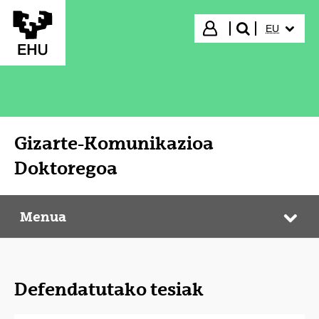
Eduki nagusira joan
HIZKUNTZ
Hasi saioa
EU
bilatu"
Gizarte-Komunikazioa
Doktoregoa
Menua
Gizarte-Komunikazioa Doktoregoa
Web
Defendatutako tesiak