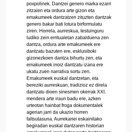
poxpolinek. Dantzei genero marka ezarri
zitzaien eta ordura arte gizon eta
emakumeek dantzatzen zituzten dantzak
genero bakar bati lotura birformulatu
ziren. Horrela, aurreskua, testuinguru
ludiko zein erritualetan zabalduena zen
dantza, ordura arte emakumeek ere
dantzatu bazuten ere, esklusiboki
gizonezkoen dantza bihurtu zen, eta
emakumeek inoiz dantzatu izana ere
ukatu zuen narrativa sortu zen.
Emakumeek euskal dantzetan, eta
bereziki aurreskuan, tradizioz ez direla
dantzatu dioen sinesmen okerrak XXI.
mendera arte iraun badu ere, azken
urteotan hainbat froga dokumentalek
agerian jarri da ukazio horren
faltsutasuna. Aurrekariei eskainitako
begiradan euskal dantzaren historian