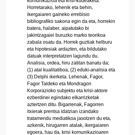
komunikazioa eta krisi-kudeaketa.
Horretarako, lehenik eta behin,
ikergaiaren gaineko errebisio
bibliografiko sakona egin da eta, horrekin
batera, halaber, aipatutako bi
jakintzagaiei buruzko marko teorikoa
zabala osatu da. Horrek guztiak helburu
eta hipotesiak ardazten, eta bildutako
datuak interpretatzen lagundu du.
Analisia, ordea, hiru zatitan banatu da;
(1) atal kualitatiboa, (2) eduki-analisia eta
(3) Delphi ikerketa. Lehenak, Fagor,
Fagor Taldeko eta Mondragon
Korporazioko subjektu eta krisi-aktore
ezberdinei egindako elkarrizketak
aztertzen ditu. Bigarrenak, Fagorren
itxierak prentsa idatzian izandako
tratamendu mediatikoa jasotzen du eta,
azkenik, hirugarren atalak, ikergaiaren
egoera, hau da, krisi komunikazioaren