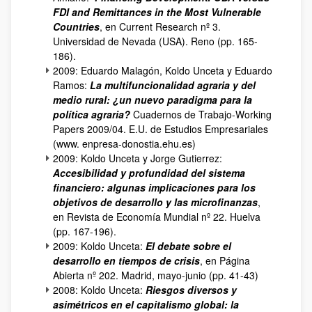
FDI and Remittances in the Most Vulnerable
Countries
, en Current Research nº 3.
Universidad de Nevada (USA). Reno (pp. 165-
186).
2009: Eduardo Malagón, Koldo Unceta y Eduardo
Ramos:
La multifuncionalidad agraria y del
medio rural: ¿un nuevo paradigma para la
política agraria?
Cuadernos de Trabajo-Working
Papers 2009/04. E.U. de Estudios Empresariales
(www. enpresa-donostia.ehu.es)
2009: Koldo Unceta y Jorge Gutierrez:
Accesibilidad y profundidad del sistema
financiero: algunas implicaciones para los
objetivos de desarrollo y las microfinanzas
,
en Revista de Economía Mundial nº 22. Huelva
(pp. 167-196).
2009: Koldo Unceta:
El debate sobre el
desarrollo en tiempos de crisis
, en Página
Abierta nº 202. Madrid, mayo-junio (pp. 41-43)
2008: Koldo Unceta:
Riesgos diversos y
asimétricos en el capitalismo global: la