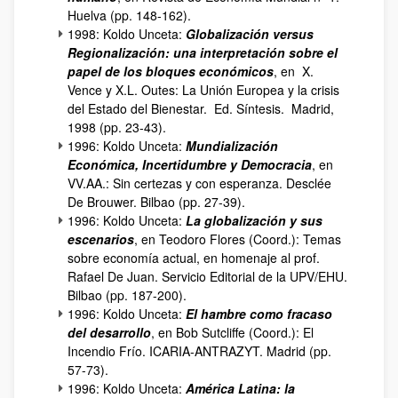
Huelva (pp. 148-162).
1998: Koldo Unceta:
Globalización versus
Regionalización: una interpretación sobre el
papel de los bloques económicos
, en X.
Vence y X.L. Outes: La Unión Europea y la crisis
del Estado del Bienestar. Ed. Síntesis. Madrid,
1998 (pp. 23-43).
1996: Koldo Unceta:
Mundialización
Económica, Incertidumbre y Democracia
, en
VV.AA.: Sin certezas y con esperanza. Desclée
De Brouwer. Bilbao (pp. 27-39).
1996: Koldo Unceta:
La globalización y sus
escenarios
, en Teodoro Flores (Coord.): Temas
sobre economía actual, en homenaje al prof.
Rafael De Juan. Servicio Editorial de la UPV/EHU.
Bilbao (pp. 187-200).
1996: Koldo Unceta:
El hambre como fracaso
del desarrollo
, en Bob Sutcliffe (Coord.): El
Incendio Frío. ICARIA-ANTRAZYT. Madrid (pp.
57-73).
1996: Koldo Unceta:
América Latina: la