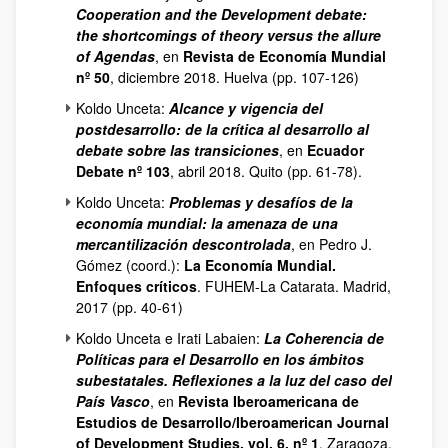
Cooperation and the Development debate:
the shortcomings of theory versus the allure
of Agendas
, en
Revista de Economía Mundial
nº 50
, diciembre 2018. Huelva (pp. 107-126)
Koldo Unceta:
Alcance y vigencia del
postdesarrollo: de la crítica al desarrollo al
debate sobre las transiciones
, en
Ecuador
Debate nº 103
, abril 2018. Quito (pp. 61-78).
Koldo Unceta:
Problemas y desafíos de la
economía mundial: la amenaza de una
mercantilización descontrolada
, en Pedro J.
Gómez (coord.):
La Economía Mundial.
Enfoques críticos
. FUHEM-La Catarata. Madrid,
2017 (pp. 40-61)
Koldo Unceta e Irati Labaien:
La Coherencia de
Políticas para el Desarrollo en los ámbitos
subestatales. Reflexiones a la luz del caso del
País Vasco
, en
Revista Iberoamericana de
Estudios de Desarrollo/Iberoamerican Journal
of Development Studies, vol. 6, nº 1
. Zaragoza,