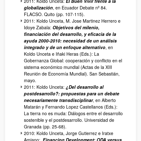
2011: Koldo Unceta:
El Buen Vivir frente a la
globalización
, en Ecuador Debate nº 84.
FLACSO. Quito (pp. 107-115).
2011: Koldo Unceta, M. Jose Martinez Herrero e
Idoye Zabala:
Objetivos del milenio,
financiación del desarrollo, y eficacia de la
ayuda 2000-2010: necesidad de un análisis
integrado y de un enfoque alternativo
, en
Koldo Unceta e Iñaki Heras (Eds.): La
Gobernanza Global: cooperación y conflicto en el
sistema económico mundial (Actas de la XIII
Reunión de Economía Mundial). San Sebastián,
mayo.
2011: Koldo Unceta:
¿Del desarrollo al
postdesarrollo?: propuestas para un debate
necesariamente transdisciplinar
, en Alberto
Matarán y Fernando Lopez Castellanos (Eds.):
La tierra no es muda: Diálogos entre el desarrollo
sostenible y el postdesarrollo. Universidad de
Granada (pp. 25-68).
2010: Koldo Unceta, Jorge Gutierrez e Iratxe
Amiano:
Financing Development: ODA versus