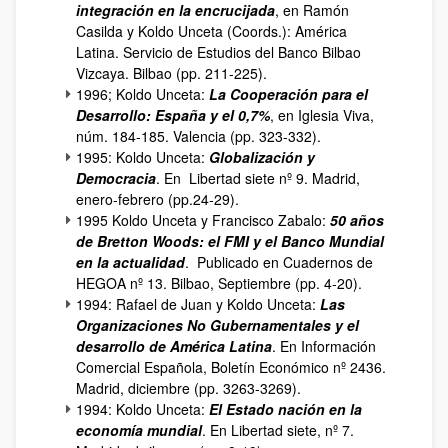
integración en la encrucijada
, en Ramón
Casilda y Koldo Unceta (Coords.): América
Latina. Servicio de Estudios del Banco Bilbao
Vizcaya. Bilbao (pp. 211-225).
1996; Koldo Unceta:
La Cooperación para el
Desarrollo: España y el 0,7%
, en Iglesia Viva,
núm. 184-185. Valencia (pp. 323-332).
1995: Koldo Unceta:
Globalización y
Democracia
. En Libertad siete nº 9. Madrid,
enero-febrero (pp.24-29).
1995 Koldo Unceta y Francisco Zabalo:
50 años
de Bretton Woods: el FMI y el Banco Mundial
en la actualidad
. Publicado en Cuadernos de
HEGOA nº 13. Bilbao, Septiembre (pp. 4-20).
1994: Rafael de Juan y Koldo Unceta:
Las
Organizaciones No Gubernamentales y el
desarrollo de América Latina
. En Información
Comercial Española, Boletín Económico nº 2436.
Madrid, diciembre (pp. 3263-3269).
1994: Koldo Unceta:
El Estado nación en la
economía mundial
. En Libertad siete, nº 7.