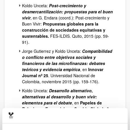
Koldo Unceta:
Post-crecimiento y
desmercantilización: propuestas para el buen
vivir
, en G. Endara (coord.): Post-crecimiento y
Buen Vivir:
Propuestas globales para la
construcción de sociedades equitativas y
sustentables.
FES-ILDIS. Quito, 2015 (pp. 59-
91).
Jorge Gutierrez y Koldo Unceta:
Compatibilidad
o conflicto entre objetivos sociales y
financieros de las microfinanzas: debates
teóricos y evidencia empírica
, en
Innovar
Journal nº 25
. Universidad Nacional de
Colombia, noviembre 2015 (pp. 159-176).
Koldo Unceta:
Desarrollo alternativo,
alternativas al desarrollo y buen vivir:
elementos para el debate
, en
Papeles de
Relaciones Ecosociales y Cambio Global nº
128
. FUHEM Ecosocial. Madrid, 2015 (pp. 29-
38).