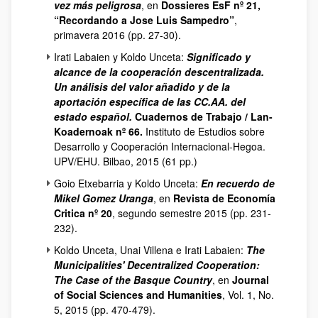
vez más peligrosa
, en
Dossieres EsF nº 21,
“Recordando a Jose Luis Sampedro”
,
primavera 2016 (pp. 27-30).
Irati Labaien y Koldo Unceta:
Significado y
alcance de la cooperación descentralizada.
Un análisis del valor añadido y de la
aportación específica de las CC.AA. del
estado español.
Cuadernos de Trabajo / Lan-
Koadernoak nº 66.
Instituto de Estudios sobre
Desarrollo y Cooperación Internacional-Hegoa.
UPV/EHU. Bilbao, 2015 (61 pp.)
Goio Etxebarria y Koldo Unceta:
En recuerdo de
Mikel Gomez Uranga
, en
Revista de Economía
Critica nº 20
, segundo semestre 2015 (pp. 231-
232).
Koldo Unceta, Unai Villena e Irati Labaien:
The
Municipalities' Decentralized Cooperation:
The Case of the Basque Country
, en
Journal
of Social Sciences and Humanities
, Vol. 1, No.
5, 2015 (pp. 470-479).