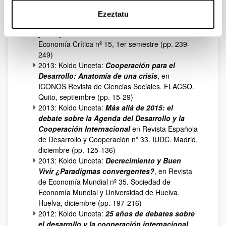
152).
2013: Koldo Unceta:
Javier Martínez Peinado,
Ezeztatu
un economista crítico, un intelectual honesto,
y una persona entrañable
, en Revista de
Economía Crítica nº 15, 1er semestre (pp. 239-
249)
2013: Koldo Unceta:
Cooperación para el
Desarrollo: Anatomía de una crisis
, en
ICONOS Revista de Ciencias Sociales. FLACSO.
Quito, septiembre (pp. 15-29)
2013: Koldo Unceta:
Más allá de 2015: el
debate sobre la Agenda del Desarrollo y la
Cooperación Internacional
en Revista Española
de Desarrollo y Cooperación nº 33. IUDC. Madrid,
diciembre (pp. 125-136)
2013: Koldo Unceta:
Decrecimiento y Buen
Vivir ¿Paradigmas convergentes?
, en Revista
de Economía Mundial nº 35. Sociedad de
Economía Mundial y Universidad de Huelva.
Huelva, diciembre (pp. 197-216)
2012: Koldo Unceta:
25 años de debates sobre
el desarrollo y la cooperación internacional
,