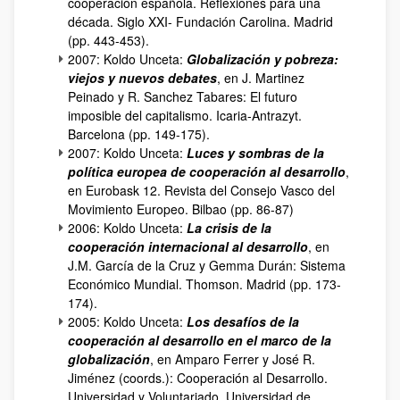
cooperación española. Reflexiones para una
década. Siglo XXI- Fundación Carolina. Madrid
(pp. 443-453).
2007: Koldo Unceta:
Globalización y pobreza:
viejos y nuevos debates
, en J. Martinez
Peinado y R. Sanchez Tabares: El futuro
imposible del capitalismo. Icaria-Antrazyt.
Barcelona (pp. 149-175).
2007: Koldo Unceta:
Luces y sombras de la
política europea de cooperación al desarrollo
,
en Eurobask 12. Revista del Consejo Vasco del
Movimiento Europeo. Bilbao (pp. 86-87)
2006: Koldo Unceta:
La crisis de la
cooperación internacional al desarrollo
, en
J.M. García de la Cruz y Gemma Durán: Sistema
Económico Mundial. Thomson. Madrid (pp. 173-
174).
2005: Koldo Unceta:
Los desafíos de la
cooperación al desarrollo en el marco de la
globalización
, en Amparo Ferrer y José R.
Jiménez (coords.): Cooperación al Desarrollo.
Universidad y Voluntariado. Universidad de