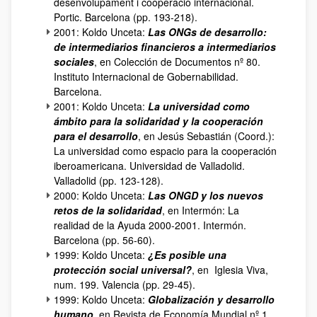
desenvolupament i cooperació internacional.
Portic. Barcelona (pp. 193-218).
2001: Koldo Unceta:
Las ONGs de desarrollo:
de intermediarios financieros a intermediarios
sociales
, en Colección de Documentos nº 80.
Instituto Internacional de Gobernabilidad.
Barcelona.
2001: Koldo Unceta:
La universidad como
ámbito para la solidaridad y la cooperación
para el desarrollo
, en Jesús Sebastián (Coord.):
La universidad como espacio para la cooperación
iberoamericana. Universidad de Valladolid.
Valladolid (pp. 123-128).
2000: Koldo Unceta:
Las ONGD y los nuevos
retos de la solidaridad
, en Intermón: La
realidad de la Ayuda 2000-2001. Intermón.
Barcelona (pp. 56-60).
1999: Koldo Unceta:
¿Es posible una
protección social universal?
, en Iglesia Viva,
num. 199. Valencia (pp. 29-45).
1999: Koldo Unceta:
Globalización y desarrollo
humano
, en Revista de Economía Mundial nº 1.