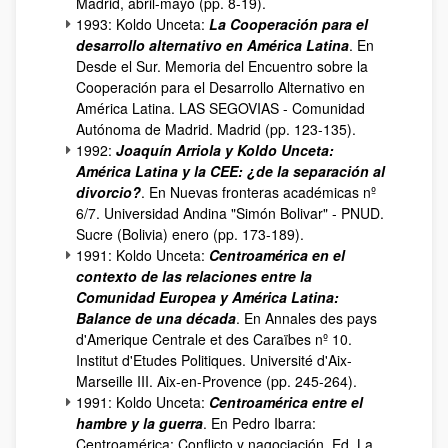
Madrid, abril-mayo (pp. 8-19).
1993: Koldo Unceta:
La Cooperación para el
desarrollo alternativo en América Latina
. En
Desde el Sur. Memoria del Encuentro sobre la
Cooperación para el Desarrollo Alternativo en
América Latina. LAS SEGOVIAS - Comunidad
Autónoma de Madrid. Madrid (pp. 123-135).
1992:
Joaquín Arriola y Koldo Unceta:
América Latina y la CEE: ¿de la separación al
divorcio?
. En Nuevas fronteras académicas nº
6/7. Universidad Andina "Simón Bolivar" - PNUD.
Sucre (Bolivia) enero (pp. 173-189).
1991: Koldo Unceta:
Centroamérica en el
contexto de las relaciones entre la
Comunidad Europea y América Latina:
Balance de una década
. En Annales des pays
d'Amerique Centrale et des Caraïbes nº 10.
Institut d'Etudes Politiques. Université d'Aix-
Marseille III. Aix-en-Provence (pp. 245-264).
1991: Koldo Unceta:
Centroamérica entre el
hambre y la guerra
. En Pedro Ibarra:
Centroamérica: Conflicto y nagociación. Ed. La