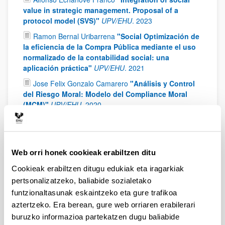
value in strategic management. Proposal of a
protocol model (SVS)"
UPV/EHU
.
2023
Ramon Bernal Uribarrena
"Social Optimización de
la eficiencia de la Compra Pública mediante el uso
normalizado de la contabilidad social: una
aplicación práctica"
UPV/EHU
.
2021
Jose Felix Gonzalo Camarero
"Análisis y Control
del Riesgo Moral: Modelo del Compliance Moral
(MCM)"
UPV/EHU
.
2020
Xabier Mendizabal Leiñena
"Social Value of the
Professional Basket ball Clubs in Spain: a
Necessity"
UPV/EHU
.
2020
Web orri honek cookieak erabiltzen ditu
Magali Parera
"Efecto de la administración
individual y profesional del comportamiento sobre
Cookieak erabiltzen ditugu edukiak eta iragarkiak
el compromiso organizacional"
UNAM
.
2019
pertsonalizatzeko, baliabide sozialetako
funtzionaltasunak eskaintzeko eta gure trafikoa
Yolanda Angelina Altamirano
"Director de
proyectos: retos éticos en el contexto
aztertzeko. Era berean, gure web orriaren erabilerari
gubernamental"
UNAM
.
2018
buruzko informazioa partekatzen dugu baliabide