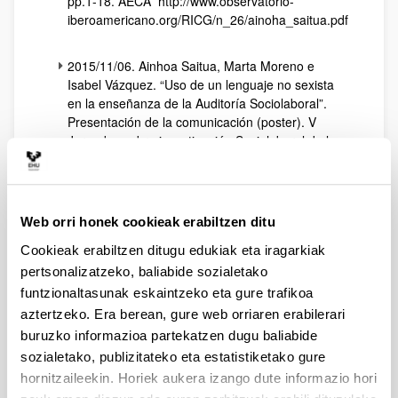
pp.1-18. AECA http://www.observatorio-
iberoamericano.org/RICG/n_26/ainoha_saitua.pdf
2015/11/06. Ainhoa Saitua, Marta Moreno e
Isabel Vázquez. “Uso de un lenguaje no sexista
en la enseñanza de la Auditoría Sociolaboral”.
Presentación de la comunicación (poster). V
Jornadas sobre investigación Sociolaboral de la
Comunitat Valenciana. Grupo de investigación
Inveslab. Universidad de Valencia.
Valencia.
Web orri honek cookieak erabiltzen ditu
2015/07/18. Miguel Ángel Zubiaurre, Lorea
Andicoechea y Ainhoa Saitua. “Financial strength
Cookieak erabiltzen ditugu edukiak eta iragarkiak
of worker cooperatives in the Basque Country. An
pertsonalizatzeko, baliabide sozialetako
analysis of the effects of distributions and
funtzionaltasunak eskaintzeko eta gure trafikoa
members’ entry/withdrawal policies”.
aztertzeko. Era berean, gure web orriaren erabilerari
Comunicación al 5th International Research
Conference on Social Economy (CIRIEC).
buruzko informazioa partekatzen dugu baliabide
Lisboa
sozialetako, publizitateko eta estatistiketako gure
hornitzaileekin. Horiek aukera izango dute informazio hori
2015. Miguel Ángel Zubiaurre, Lorea