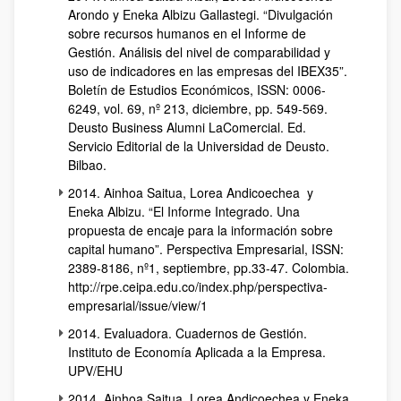
Arondo y Eneka Albizu Gallastegi. “Divulgación
sobre recursos humanos en el Informe de
Gestión. Análisis del nivel de comparabilidad y
uso de indicadores en las empresas del IBEX35”.
Boletín de Estudios Económicos, ISSN: 0006-
6249, vol. 69, nº 213, diciembre, pp. 549-569.
Deusto Business Alumni LaComercial. Ed.
Servicio Editorial de la Universidad de Deusto.
Bilbao.
2014. Ainhoa Saitua, Lorea Andicoechea y
Eneka Albizu. “El Informe Integrado. Una
propuesta de encaje para la información sobre
capital humano”. Perspectiva Empresarial, ISSN:
2389-8186, nº1, septiembre, pp.33-47. Colombia.
http://rpe.ceipa.edu.co/index.php/perspectiva-
empresarial/issue/view/1
2014. Evaluadora. Cuadernos de Gestión.
Instituto de Economía Aplicada a la Empresa.
UPV/EHU
2014. Ainhoa Saitua, Lorea Andicoechea y Eneka