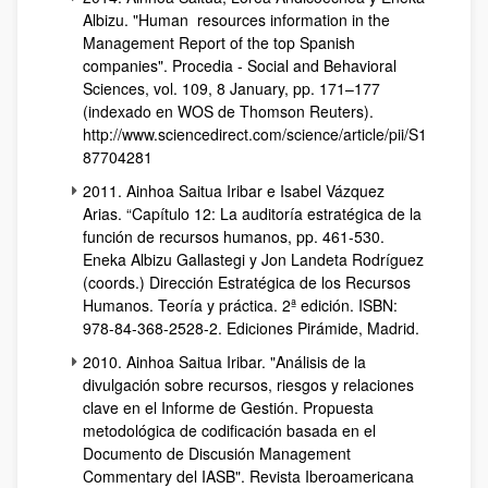
Albizu. "Human resources information in the
Management Report of the top Spanish
companies". Procedia - Social and Behavioral
Sciences, vol. 109, 8 January, pp. 171–177
(indexado en WOS de Thomson Reuters).
http://www.sciencedirect.com/science/article/pii/S1
87704281
2011. Ainhoa Saitua Iribar e Isabel Vázquez
Arias. “Capítulo 12: La auditoría estratégica de la
función de recursos humanos, pp. 461-530.
Eneka Albizu Gallastegi y Jon Landeta Rodríguez
(coords.) Dirección Estratégica de los Recursos
Humanos. Teoría y práctica. 2ª edición. ISBN:
978-84-368-2528-2. Ediciones Pirámide, Madrid.
2010. Ainhoa Saitua Iribar. "Análisis de la
divulgación sobre recursos, riesgos y relaciones
clave en el Informe de Gestión. Propuesta
metodológica de codificación basada en el
Documento de Discusión Management
Commentary del IASB". Revista Iberoamericana