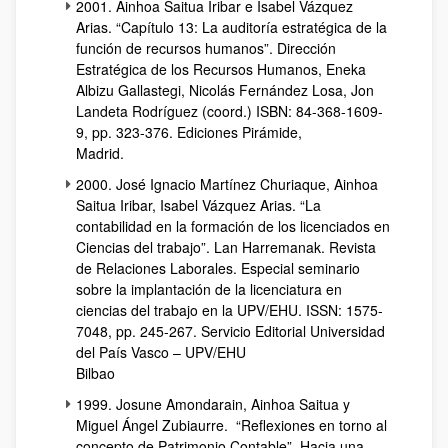
2001. Ainhoa Saitua Iribar e Isabel Vázquez
Arias. “Capítulo 13: La auditoría estratégica de la
función de recursos humanos”. Dirección
Estratégica de los Recursos Humanos, Eneka
Albizu Gallastegi, Nicolás Fernández Losa, Jon
Landeta Rodríguez (coord.) ISBN: 84-368-1609-
9, pp. 323-376. Ediciones Pirámide,
Madrid.
2000. José Ignacio Martínez Churiaque, Ainhoa
Saitua Iribar, Isabel Vázquez Arias. “La
contabilidad en la formación de los licenciados en
Ciencias del trabajo”. Lan Harremanak. Revista
de Relaciones Laborales. Especial seminario
sobre la implantación de la licenciatura en
ciencias del trabajo en la UPV/EHU. ISSN: 1575-
7048, pp. 245-267. Servicio Editorial Universidad
del País Vasco – UPV/EHU
Bilbao
1999. Josune Amondarain, Ainhoa Saitua y
Miguel Ángel Zubiaurre. “Reflexiones en torno al
concepto de Patrimonio Contable”. Hacia una