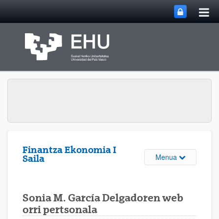
Me
Eduki nagusira joan
nag
ireki
Finantza Ekonomia I
Webgunearen 
Menua
Saila
Sonia M. García Delgadoren web
orri pertsonala