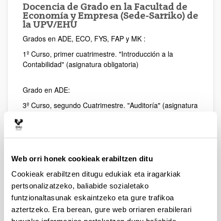
Docencia de Grado en la Facultad de
Economía y Empresa (Sede-Sarriko) de
la UPV/EHU
Grados en ADE, ECO, FYS, FAP y MK :
1º Curso, primer cuatrimestre. "Introducción a la
Contabilidad" (asignatura obligatoria)
Grado en ADE:
3º Curso, segundo Cuatrimestre. "Auditoría" (asignatura
optativa de la especialidad o mención en Gestión
Contable e Información Financiera)
3º Curso, segundo Cuatrimestre. "Consolidación de
Estados Contables" (asignatura obligatoria)
Web orri honek cookieak erabiltzen ditu
Cookieak erabiltzen ditugu edukiak eta iragarkiak
Docencia de Postgrado
pertsonalizatzeko, baliabide sozialetako
Universidad del País Vasco UPV/EHU
:
funtzionaltasunak eskaintzeko eta gure trafikoa
Máster Oficial en Auditoría de Cuentas y
aztertzeko. Era berean, gure web orriaren erabilerari
Contabilidad Superior (desde el curso 2016-