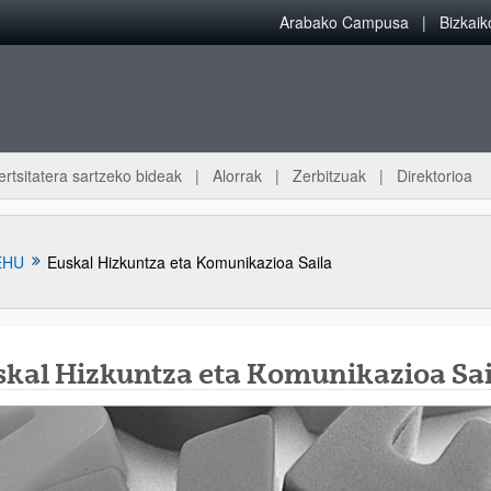
Arabako Campusa
Bizkai
ertsitatera sartzeko bideak
Alorrak
Zerbitzuak
Direktorioa
EHU
Euskal Hizkuntza eta Komunikazioa Saila
skal Hizkuntza eta Komunikazioa Sai
atu azpiorriak