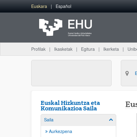
Eduki nagusira joan
Euskara
Español
Profilak
Ikasketak
Egitura
Ikerketa
Unib
Euskal Hizkuntza eta
Eu
Komunikazioa Saila
Saila
Erakutsi/izkut
Aurkezpena