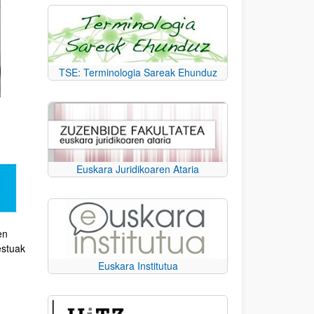
TSE: Terminologia Sareak Ehunduz
Euskara Juridikoaren Ataria
en
estuak
Euskara Institutua