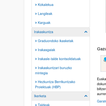
Kokalekua
Langileak
Karguak
Irakaskuntza
Erakutsi/izkut
Graduondoko ikasketak
Gar
Irakasgaiak
Irakasle-talde kontsolidatuak
Irakaskuntzari buruzko
mintegia
Euska
Hezkuntza Berrikuntzako
dokum
Proiektuak (HBP)
biltze
aurrer
Ikerketa
Erakutsi/izkut
Garat
Taldeak