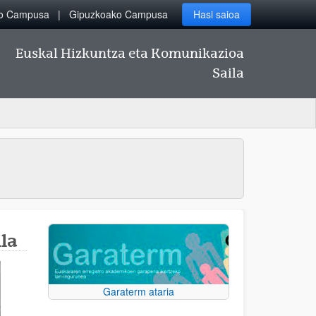
ko Campusa
Gipuzkoako Campusa
Hasi saioa
Euskal Hizkuntza eta Komunikazioa
Saila
la
Garaterm ataria