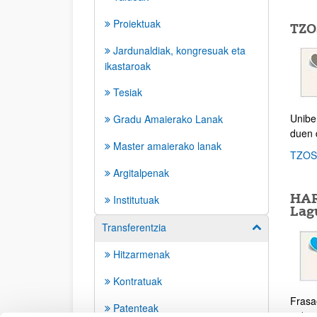
Proiektuak
TZO
Jardunaldiak, kongresuak eta
ikastaroak
Tesiak
Uniber
Gradu Amaierako Lanak
duen 
Master amaierako lanak
TZOS:
Argitalpenak
HAR
Institutuak
Lag
Transferentzia
Erakutsi/izkut
Hitzarmenak
Kontratuak
Frasa
Patenteak
auker