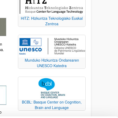
HiTZ: Hizkuntza Teknologiako Euskal
Zentroa
en
ua.
Munduko Hizkuntza Ondarearen
UNESCO Katedra
BCBL: Basque Center on Cognition,
Brain and Language
o