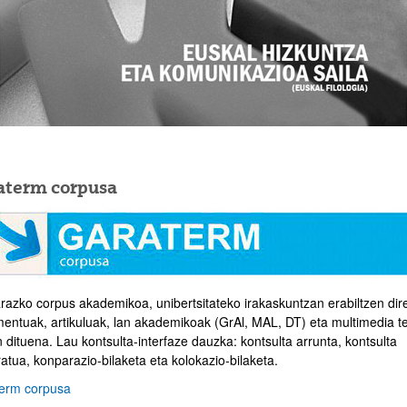
atu azpiorriak
aterm corpusa
razko corpus akademikoa, unibertsitateko irakaskuntzan erabiltzen dir
entuak, artikuluak, lan akademikoak (GrAl, MAL, DT) eta multimedia t
n dituena. Lau kontsulta-interfaze dauzka: kontsulta arrunta, kontsulta
atua, konparazio-bilaketa eta kolokazio-bilaketa.
atu azpiorriak
erm corpusa