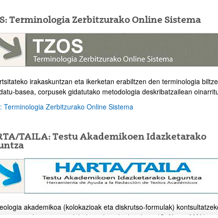
S: Terminologia Zerbitzurako Online Sistema
tsitateko irakaskuntzan eta ikerketan erabiltzen den terminologia biltz
datu-basea, corpusek gidatutako metodologia deskribatzailean oinarrit
 Terminologia Zerbitzurako Online Sistema
TA/TAILA: Testu Akademikoen Idazketarako
untza
atu azpiorriak
eologia akademikoa (kolokazioak eta diskrutso-formulak) kontsultatzek
a ematen duen tresna elebiduna, lan akademikoez (GrAL eta MAL)